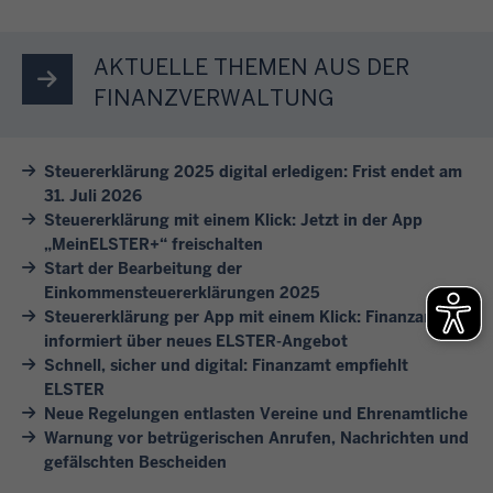
e
t
n
e
a
n
e
F
l
h
S
i
AKTUELLE THEMEN AUS DER
i
h
r
i
n
n
FINANZVERWALTUNG
a
e
e
e
v
f
s
s
s
e
t
b
Steuererklärung 2025 digital erledigen: Frist endet am
i
i
r
e
e
31. Juli 2026
c
c
s
i
i
Steuererklärung mit einem Klick: Jetzt in der App
h
h
c
n
m
„MeinELSTER+“ freischalten
d
e
h
i
Start der Bearbeitung der
F
u
r
i
Einkommensteuererklärungen 2025
g
i
r
e
Steuererklärung per App mit einem Klick: Finanzamt
e
e
n
c
informiert über neues ELSTER-Angebot
u
d
A
a
Schnell, sicher und digital: Finanzamt empfiehlt
h
n
e
n
n
ELSTER
!
d
n
l
z
Neue Regelungen entlasten Vereine und Ehrenamtliche
s
e
i
a
Warnung vor betrügerischen Anrufen, Nachrichten und
c
S
e
gefälschten Bescheiden
m
h
t
g
t