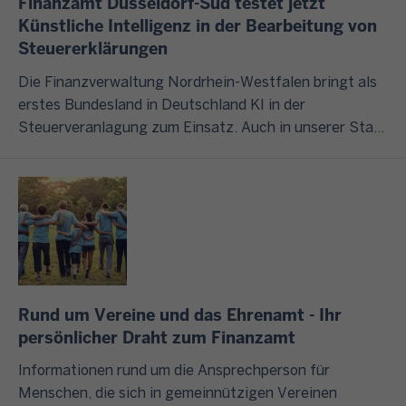
Finanzamt Düsseldorf-Süd testet jetzt
,
e
e
n
g
Künstliche Intelligenz in der Bearbeitung von
d
n
n
g
Steuererklärungen
U
e
S
e
r
n
r
t
n
u
Die Finanzverwaltung Nordrhein-Westfalen bringt als
t
F
e
?
n
erstes Bundesland in Deutschland KI in der
e
i
u
d
Steuerveranlagung zum Einsatz. Auch in unserer Stadt
r
n
e
I
s
soll die Software jetzt Risikofälle erkennen.
n
a
r
m
ä
e
n
c
F
t
h
z
h
o
z
m
v
a
l
l
e
e
t
g
i
n
r
b
e
c
u
w
o
n
h
Rund um Vereine und das Ehrenamt - Ihr
n
a
t
d
b
persönlicher Draht zum Finanzamt
d
l
e
i
t
o
Informationen rund um die Ansprechperson für
n
s
W
u
d
Menschen, die sich in gemeinnützigen Vereinen
h
z