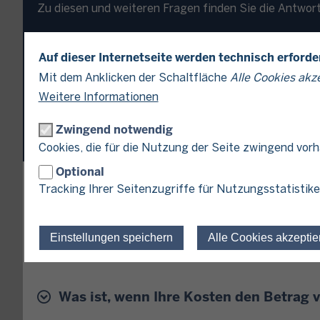
Zu diesen und weiteren Fragen finden Sie die Antwor
Auf dieser Internetseite werden technisch erford
Mit dem Anklicken der Schaltfläche
Alle Cookies akz
Weitere Informationen
Zwingend notwendig
Cookies, die für die Nutzung der Seite zwingend vor
Optional
Jeder Todesfall verursacht auch Kosten. Da wären zum
Tracking Ihrer Seitenzugriffe für Nutzungsstatistike
Kosten für die Regelung und Verteilung des Nachlasse
Erbschaftsteuer einen Pauschbetrag für diese Koste
Einstellungen speichern
Alle Cookies akzeptie
2024; vorher 10.300 Euro) pauschal für die zuvor g
erforderlich.
Was ist, wenn Ihre Kosten den Betrag 