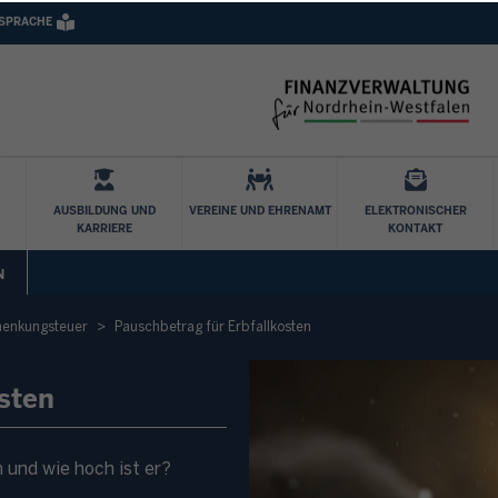
 SPRACHE
Direkt zum Inhalt
AUSBILDUNG UND
VEREINE UND EHRENAMT
ELEKTRONISCHER
KARRIERE
KONTAKT
N
henkungsteuer
Pauschbetrag für Erbfallkosten
sten
 und wie hoch ist er?