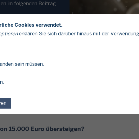
ten im folgenden Beitrag.
erliche Cookies verwendet.
eptieren
erklären Sie sich darüber hinaus mit der Verwendung
handen sein müssen.
 Beispiel die Kosten für die Beerdigung, das Grabdenkmal od
n.
s. Und da dies Kosten sind, die in jedem Erbfall anfallen, h
n ins Gesetz aufgenommen. In jedem Erbfall werden daher 15
ren
Einwilligung für optionale Cookies widerrufen
enannten Kosten vom Erwerb abgezogen. Dafür sind keine Ein
von 15.000 Euro übersteigen?