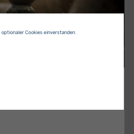
 optionaler Cookies einverstanden.
er die Grabpflege, aber auch beispielsweise die
at der Gesetzgeber zur Vereinfachung der
.000 Euro (gilt für Erwerbe nach dem 31. Dezember
tragungen in der Erbschaftsteuererklärung