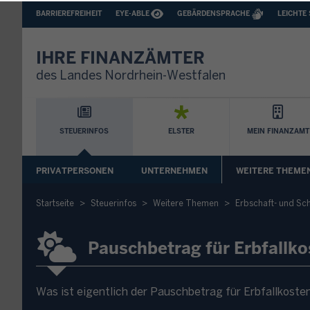
BARRIEREFREIHEIT
BARRIEREARME
BARRIEREFREIHEIT
EYE-ABLE
GEBÄRDENSPRACHE
LEICHTE
SPRACHEN
IHRE FINANZÄMTER
des Landes Nordrhein-Westfalen
Hauptnavigation
STEUERINFOS
ELSTER
MEIN FINANZAMT
Sekundäre
PRIVATPERSONEN
UNTERNEHMEN
WEITERE THEME
Navigation
Startseite
Steuerinfos
Weitere Themen
Erbschaft- und Sc
Pauschbetrag für Erbfallko
Was ist eigentlich der Pauschbetrag für Erbfallkosten