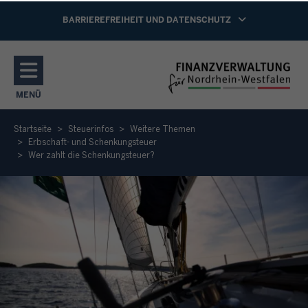
Direkt zum Inhalt
NAVIGATION AKTIVIEREN/DEAKTIVIEREN:
BARRIEREFREIHEIT UND DATENSCHUTZ
MENÜ
NAVIGATION AKTIVIEREN/DEAKTIVIEREN: HAUPTMENÜ
Startseite
Steuerinfos
Weitere Themen
Erbschaft- und Schenkungsteuer
Wer zahlt die Schenkungsteuer?