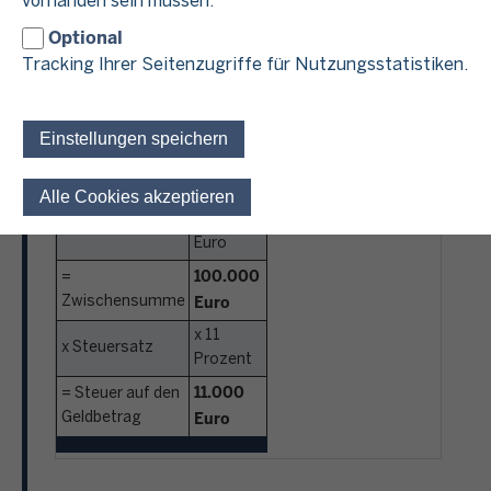
vorhanden sein müssen.
Optional
Ermittlung der Steuer für den Geldbetrag von 500.000
Euro:
Tracking Ihrer Seitenzugriffe für Nutzungsstatistiken.
Berechnung
Werte
Einstellungen speichern
500.000
Geldbetrag
Euro
Alle Cookies akzeptieren
Einwilligung für optionale 
-
- Freibetrag
400.000
Euro
100.000
=
Euro
Zwischensumme
x 11
x Steuersatz
Prozent
11.000
= Steuer auf den
Euro
Geldbetrag