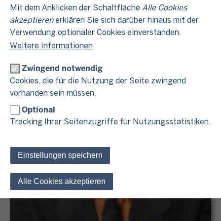
Mit dem Anklicken der Schaltfläche
Alle Cookies
akzeptieren
erklären Sie sich darüber hinaus mit der
Verwendung optionaler Cookies einverstanden.
Weitere Informationen
Zwingend notwendig
Cookies, die für die Nutzung der Seite zwingend
vorhanden sein müssen.
Einkünfte aus Kapitalvermögen
Optional
Sie erzielen Zinsen oder Dividenden? Dann handelt es
Tracking Ihrer Seitenzugriffe für Nutzungsstatistiken.
sich dabei in der Regel um Einkünfte aus
Kapitalvermögen. Was genau dahinter steckt und viele
weitere Informationen rund um das Thema finden Sie in
Einstellungen speichern
diesem Beitrag.
Alle Cookies akzeptieren
Einwilligung für optionale 