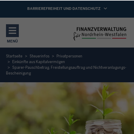
Direkt zum Inhalt
NAVIGATION AKTIVIEREN/DEAKTIVIEREN:
BARRIEREFREIHEIT UND DATENSCHUTZ
MENÜ
NAVIGATION AKTIVIEREN/DEAKTIVIEREN: HAUPTMENÜ
Startseite
Steuerinfos
Privatpersonen
Einkünfte aus Kapitalvermögen
Sparer-Pauschbetrag, Freistellungsauftrag und Nichtveranlagungs-
Bescheinigung