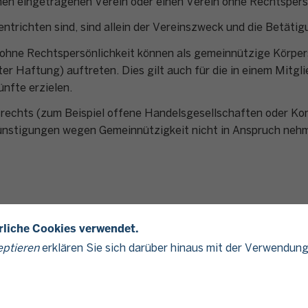
nen eingetragenen Verein oder einen Verein ohne Rechtspersö
ntrichten sind, sind allein der Vereinszweck und die Betäti
ohne Rechtspersönlichkeit können als gemeinnützige Körper
er Haftung) auftreten. Dies gilt auch für die in einem Mitg
nfte erzielen.
rechts (zum Beispiel offene Handelsgesellschaften oder Ko
ünstigungen wegen Gemeinnützigkeit nicht in Anspruch neh
erliche Cookies verwendet.
eptieren
erklären Sie sich darüber hinaus mit der Verwendung