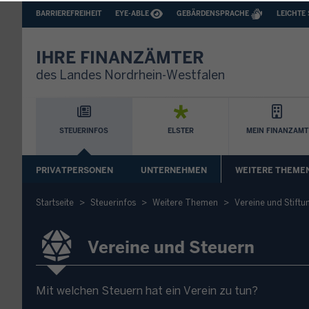
BARRIEREFREIHEIT
BARRIEREARME
BARRIEREFREIHEIT
EYE-ABLE
GEBÄRDENSPRACHE
LEICHTE
SPRACHEN
IHRE FINANZÄMTER
des Landes Nordrhein-Westfalen
Hauptnavigation
STEUERINFOS
ELSTER
MEIN FINANZAMT
Sekundäre
PRIVATPERSONEN
UNTERNEHMEN
WEITERE THEME
Navigation
Startseite
Steuerinfos
Weitere Themen
Vereine und Stiftu
Vereine und Steuern
Mit welchen Steuern hat ein Verein zu tun?