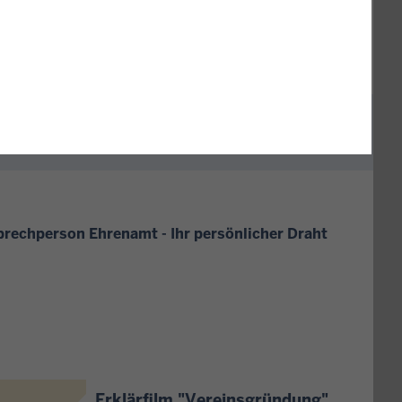
rechperson Ehrenamt - Ihr persönlicher Draht
Erklärfilm "Vereinsgründung"