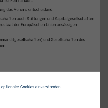
nlichkeit handelt.
gung des Vereins entscheidend.
schaften auch Stiftungen und Kapitalgesellschaften
liedstaat der Europäischen Union ansässigen
mmanditgesellschaften) und Gesellschaften des
men.
 optionaler Cookies einverstanden.