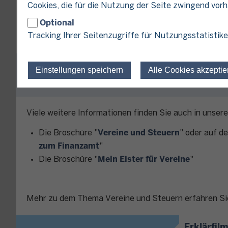
Cookies, die für die Nutzung der Seite zwingend vor
Lohnsteuer
Optional
Weitere Steuern
Tracking Ihrer Seitenzugriffe für Nutzungsstatistike
Weitere Informationen - Unsere 
Einstellungen speichern
Alle Cookies akzeptie
Viele weitere Informationen finden Sie auch in unser
Vereine und Steuern
Die Broschüre "
" oder auf de
zum Finanzamt
"
Mein Elster für Vereine
Die Broschüre "
"
Mehr zu dem Thema Vereine und Steuern erfahren Sie 
Erklärfil