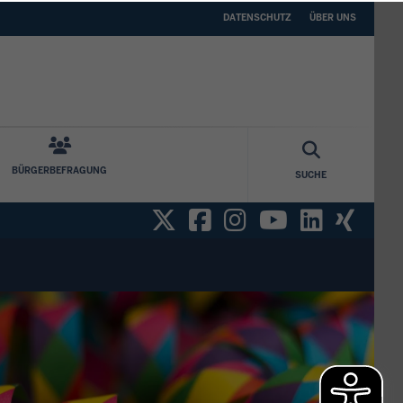
DATENSCHUTZ
ÜBER
DATENSCHUTZ
ÜBER UNS
UNS
BÜRGERBEFRAGUNG
SUCHE
Twitter
Facebook
Instagram
YouTube
Linked
Xin