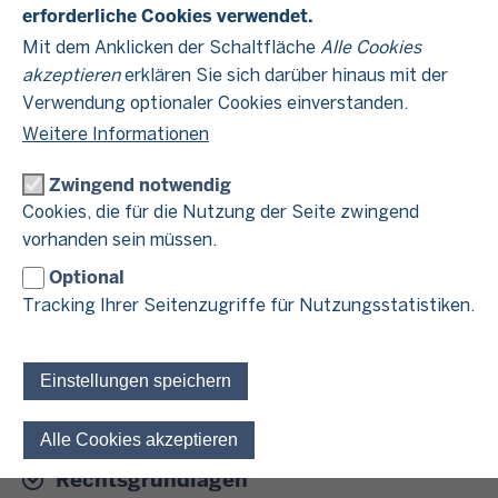
erforderliche Cookies verwendet.
Dolmetscherinnen und Dolmetscher
Mit dem Anklicken der Schaltfläche
Alle Cookies
akzeptieren
erklären Sie sich darüber hinaus mit der
Gewerbebetrieb
Verwendung optionaler Cookies einverstanden.
Einkünfte § 15 EStG
Weitere Informationen
Ein Gewerbebetrieb liegt vor, wenn Sie eine
Zwingend notwendig
selbständige Tätigkeit ausüben, die keine
freiberufliche Tätigkeit (s.o.) ist. Gewerbebetriebe
Cookies, die für die Nutzung der Seite zwingend
sind zum Beispiel:
vorhanden sein müssen.
Handelsbetriebe
Optional
Industriebetriebe
Tracking Ihrer Seitenzugriffe für Nutzungsstatistiken.
Handwerksbetriebe
Einstellungen speichern
Alle Cookies akzeptieren
Einwilligung für optionale 
Rechtsgrundlagen