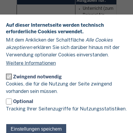
Ausgaben für:
Unterricht (zum
Beispiel für
Nachhilfeunterricht)
Auf dieser Internetseite werden technisch
die Vermittlung
erforderliche Cookies verwendet.
besonderer
Mit dem Anklicken der Schaltfläche
Alle Cookies
den Kindergarten
Fähigkeiten (zum
akzeptieren
erklären Sie sich darüber hinaus mit der
eine Kindertagesstätte
Beispiel
einen Kinderhort oder
Musikunterricht)
Verwendung optionaler Cookies einverstanden.
ähnliche Einrichtungen
für sportliche und
Weitere Informationen
die Unterbringung in
andere
einem Internat
Freizeitbetätigungen
Zwingend notwendig
eine
für
Cookies, die für die Nutzung der Seite zwingend
Kindertagespflegeperson
Ferienaufenthalte
vorhanden sein müssen.
eine/ein Aupair, eine
(zum Beispiel
Erzieherin oder ein
Ferienlager)
Optional
Erzieher
für Sachleistungen,
Tracking Ihrer Seitenzugriffe für Nutzungsstatistiken.
die neben der
Betreuung erbracht
werden (zum Beispiel
Einstellungen speichern
Verpflegung des