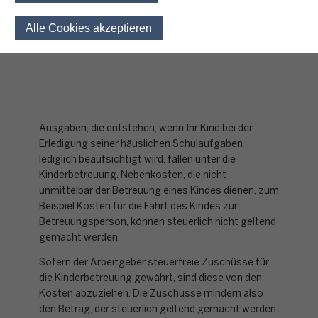
Kindes)
Alle Cookies akzeptieren
Einwilligung für optionale 
Ausgaben, die entstehen, wenn Ihr Kind bei der
Erledigung seiner häuslichen Schulaufgaben
lediglich beaufsichtigt wird, fallen unter die
Kinderbetreuung. Nebenkosten, die nicht
unmittelbar der Betreuung eines Kindes dienen, zum
Beispiel Kosten für die Fahrt des Kindes zur
Betreuungsperson, können steuerlich nicht geltend
gemacht werden.
Sofern der Arbeitgeber steuerfreie Zuschüsse für
die Kinderbetreuung gewährt, sind diese von den
Kosten abzuziehen. Die Zuschüsse mindern also
den Betrag, der steuerlich geltend gemacht werden