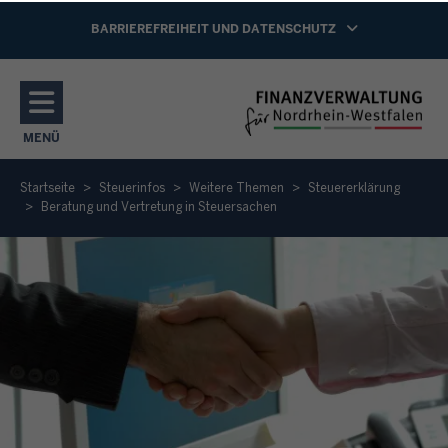
Direkt zum Inhalt
NAVIGATION AKTIVIEREN/DEAKTIVIEREN:
BARRIEREFREIHEIT UND DATENSCHUTZ
MENÜ
NAVIGATION AKTIVIEREN/DEAKTIVIEREN: HAUPTMENÜ
Startseite
Steuerinfos
Weitere Themen
Steuererklärung
Beratung und Vertretung in Steuersachen