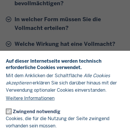
bevollmächtigen?
In welcher Form müssen Sie die
Vollmacht erteilen?
Welche Wirkung hat eine Vollmacht?
Wie lange bleibt eine (zeitlich
Auf dieser Internetseite werden technisch
erforderliche Cookies verwendet.
unbefristete) Vollmacht bestehen?
Mit dem Anklicken der Schaltfläche
Alle Cookies
Müssen Sie die im Rahmen der
akzeptieren
erklären Sie sich darüber hinaus mit der
Verwendung optionaler Cookies einverstanden.
steuerlichen Beratung und Vertretung
Weitere Informationen
anfallenden Kosten selbst tragen?
Zwingend notwendig
Weitere Informationen
Cookies, die für die Nutzung der Seite zwingend
vorhanden sein müssen.