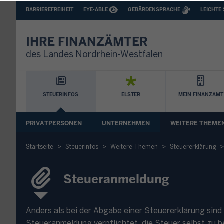
BARRIEREFREIHEIT
BARRIEREARME
BARRIEREFREIHEIT
EYE-ABLE
GEBÄRDENSPRACHE
LEICHTE
SPRACHEN
IHRE FINANZÄMTER
des Landes Nordrhein-Westfalen
Hauptnavigation
STEUERINFOS
ELSTER
MEIN FINANZAMT
Sekundäre
PRIVATPERSONEN
UNTERNEHMEN
WEITERE THEME
Navigation
Startseite
Steuerinfos
Weitere Themen
Steuererklärung
Steueranmeldung
Anders als bei der Abgabe einer Steuererklärung sind
Steueranmeldung verpflichtet, die Steuer selbst zu b