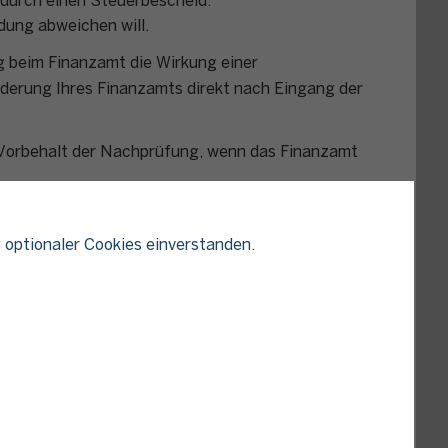
durch einen Steuerbescheid.
dung abweichen will.
ng beim Finanzamt die Wirkung einer
rderung Ihres Finanzamts direkt nach Eingang der
m Vorbehalt der Nachprüfung, wenn das Finanzamt
 optionaler Cookies einverstanden.
nach Eingang der Steueranmeldung bei Ihrem Finanzamt
ugang der Zustimmungserklärung Ihres Finanzamts