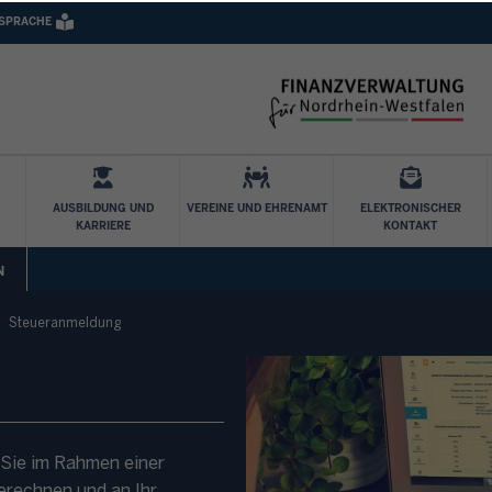
 SPRACHE
Direkt zum Inhalt
AUSBILDUNG UND
VEREINE UND EHRENAMT
ELEKTRONISCHER
KARRIERE
KONTAKT
N
Steueranmeldung
 Sie im Rahmen einer
erechnen und an Ihr