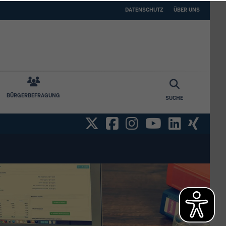
DATENSCHUTZ
ÜBER
DATENSCHUTZ
ÜBER UNS
UNS
BÜRGERBEFRAGUNG
SUCHE
Twitter
Facebook
Instagram
YouTube
Linked
Xin