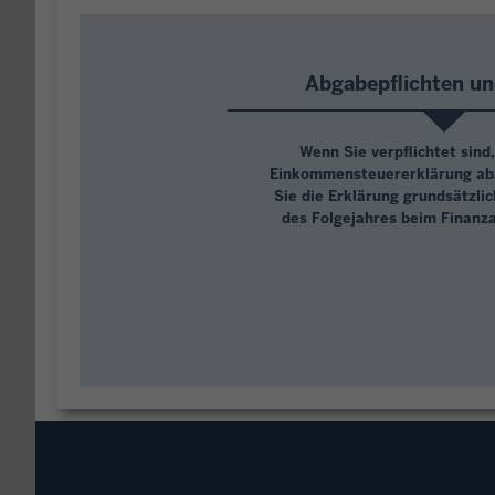
Abgabepflichten und
Wenn Sie verpflichtet sind,
Einkommensteuererklärung ab
Sie die Erklärung grundsätzlich
des Folgejahres beim Finanz
Lassen Sie sich hingegen ste
verlängert sich die Abgabefrist
den letzten Februartag des übe