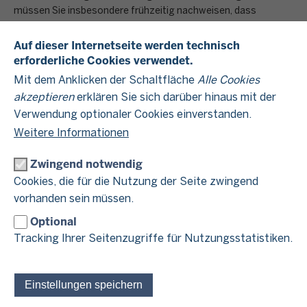
müssen Sie insbesondere frühzeitig nachweisen, dass
Ihnen die erforderlichen finanziellen Mittel zu dem Tag, an
Auf dieser Internetseite werden technisch
und
dem Ihre Steuerforderung fällig ist, nicht vorliegen
erforderliche Cookies verwendet.
Sie sich die finanziellen Mittel auf zumutbare Weise, zum
Mit dem Anklicken der Schaltfläche
Alle Cookies
Beispiel durch einen Bankkredit, auch nicht beschaffen
und
akzeptieren
erklären Sie sich darüber hinaus mit der
können
Sie Ihre mangelnde finanzielle Leistungsfähigkeit nicht
Verwendung optionaler Cookies einverstanden.
selbst herbeigeführt haben, zum Beispiel, weil Sie vorher
Weitere Informationen
und
notwendige Anschaffungen getätigt haben
Sie mit Ihrem Verhalten nicht bereits gegen die
Zwingend notwendig
steuerlichen Interessen der Allgemeinheit verstoßen, also
Cookies, die für die Nutzung der Seite zwingend
zum Beispiel Ihre Steuererklärung bereits verspätet
vorhanden sein müssen.
eingereicht haben und so die Zahlung bereits
Optional
hinausgeschoben haben.
Tracking Ihrer Seitenzugriffe für Nutzungsstatistiken.
alle
Nur wenn
Voraussetzungen vorliegen, kann eine Stundung
gewährt werden. Bestimmte Steuerarten können zudem nicht
gestundet werden.
Einstellungen speichern