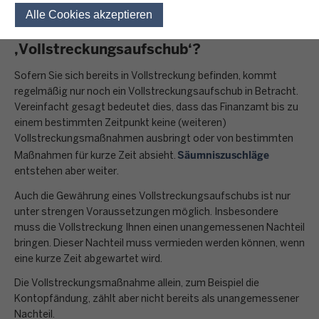
Alle Cookies akzeptieren
Einwilligung für optionale 
Was verbirgt sich hinter dem Begriff
‚Vollstreckungsaufschub‘?
Sofern Sie sich bereits in Vollstreckung befinden, kommt
regelmäßig nur noch ein Vollstreckungsaufschub in Betracht.
Vereinfacht gesagt bedeutet dies, dass das Finanzamt bis zu
einem bestimmten Zeitpunkt keine (weiteren)
Vollstreckungsmaßnahmen ausbringt oder von bestimmten
Säumniszuschläge
Maßnahmen für kurze Zeit absieht.
entstehen aber weiter.
Auch die Gewährung eines Vollstreckungsaufschubs ist nur
unter strengen Voraussetzungen möglich. Insbesondere
muss die Vollstreckung Ihnen einen unangemessenen Nachteil
bringen. Dieser Nachteil muss vermieden werden können, wenn
eine kurze Zeit abgewartet wird.
Die Vollstreckungsmaßnahme allein, zum Beispiel die
Kontopfändung, zählt aber nicht bereits als unangemessener
Nachteil.