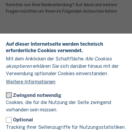
Kenntnis von Ihrer Bankverbindung? Auf diese und weitere
Fragen möchten wir Ihnen im Folgenden Antworten liefern.
Auf dieser Internetseite werden technisch
1
2
3
erforderliche Cookies verwendet.
Mit dem Anklicken der Schaltfläche
Alle Cookies
Die
Die Verrechnung
Abtretung oder
Banküberweisung
Verpfändung
akzeptieren
erklären Sie sich darüber hinaus mit der
Verwendung optionaler Cookies einverstanden.
Weitere Informationen
Die Banküberweisung
Zwingend notwendig
Cookies, die für die Nutzung der Seite zwingend
Die klassische Lösung: Überweisung Ihres
vorhanden sein müssen.
Guthabens auf Ihr Konto.
Optional
Haben Sie dem Finanzamt eine Bankverbindung für
Tracking Ihrer Seitenzugriffe für Nutzungsstatistiken.
Erstattungszwecke mitgeteilt, wird Guthaben bei