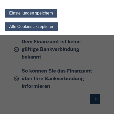
Fälligkeit auf Ihr Konto überwiesen. Auch das Konto,
das Sie dem Finanzamt für Lastschrifteinzugs-
Einstellungen speichern
Zwecke mitgeteilt haben, kann für Ihre Erstattung
genutzt werden, wenn Sie dem Finanzamt kein
Alle Cookies akzeptieren
Einwilligung für optionale 
anderes Konto für Erstattungen mitgeteilt haben.
Dem Finanzamt ist keine
gültige Bankverbindung
bekannt
So können Sie das Finanzamt
über Ihre Bankverbindung
informieren