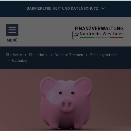
Direkt zum Inhalt
NAVIGATION AKTIVIEREN/DEAKTIVIEREN:
BARRIEREFREIHEIT UND DATENSCHUTZ
MENÜ
NAVIGATION AKTIVIEREN/DEAKTIVIEREN: HAUPTMENÜ
Startseite
Steuerinfos
Weitere Themen
Zahlungsverkehr
Guthaben