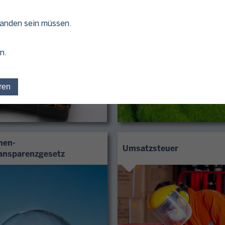
handen sein müssen.
n.
ren
Einwilligung für optionale Cookies widerrufen
men-
Umsatzsteuer
ansparenzgesetz