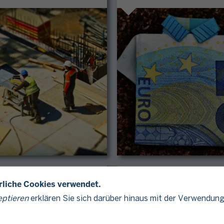
mittlung und
Land- und Forstwirtschaf
erliche Cookies verwendet.
ngspflicht
eptieren
erklären Sie sich darüber hinaus mit der Verwendung