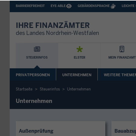
BARRIEREFREIHEIT
BARRIEREARME
BARRIEREFREIHEIT
EYE-ABLE
GEBÄRDENSPRACHE
LEICHTE
SPRACHEN
IHRE FINANZÄMTER
des Landes Nordrhein-Westfalen
Hauptnavigation
STEUERINFOS
ELSTER
MEIN FINANZAMT
Sekundäre
PRIVATPERSONEN
UNTERNEHMEN
WEITERE THEME
Navigation
Startseite
Steuerinfos
Unternehmen
Unternehmen
Außenprüfung
Bauabzu