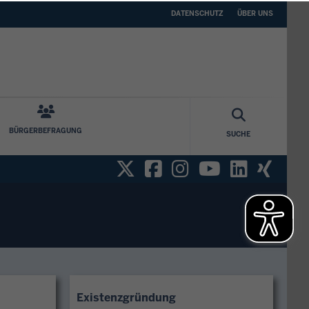
DATENSCHUTZ
ÜBER
DATENSCHUTZ
ÜBER UNS
UNS
BÜRGERBEFRAGUNG
SUCHE
Twitter
Facebook
Instagram
YouTube
Linked
Xin
Existenzgründung