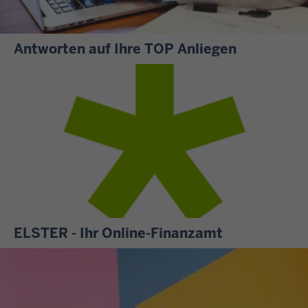
Antworten auf Ihre TOP Anliegen
S
i
e
m
ö
c
h
t
e
n
ELSTER - Ihr Online-Finanzamt
w
A
i
l
s
l
s
e
e