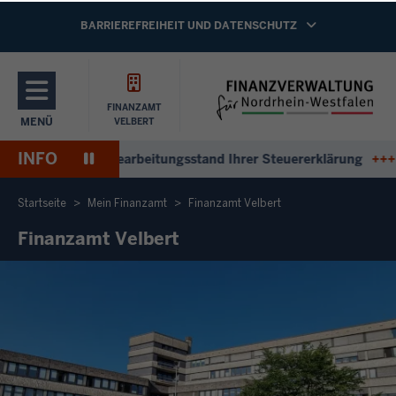
Direkt zum Inhalt
NAVIGATION AKTIVIEREN/DEAKTIVIEREN:
BARRIEREFREIHEIT UND DATENSCHUTZ
FINANZAMT
MENÜ
VELBERT
NAVIGATION AKTIVIEREN/DEAKTIVIEREN: HAUPTMENÜ
INFO
Pause
ntworten zum Bearbeitungsstand Ihrer Steuererklärung
+++
An
Wiedergabe
Startseite
Mein Finanzamt
Finanzamt Velbert
Finanzamt Velbert