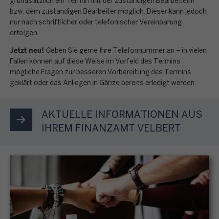
g
grundsätzlich ein Termin mit der zuständigen Bearbeiterin
n
E
n
n
k
bzw. dem zuständigen Bearbeiter möglich. Dieser kann jedoch
a
e
i
e
s
nur nach schriftlicher oder telefonischer Vereinbarung
t
b
n
n
i
erfolgen.
e
r
e
p
k
n
r
o
Jetzt neu!
n
e
Geben Sie gerne Ihre Telefonnummer an – in vielen
o
b
e
n
o
Fällen können auf diese Weise im Vorfeld des Termins
r
m
e
n
i
mögliche Fragen zur besseren Vorbereitung des Termins
r
s
m
s
M
geklärt oder das Anliegen in Gänze bereits erledigt werden.
s
d
ö
e
t
e
c
n
n
n
i
n
h
u
l
AKTUELLE INFORMATIONEN AUS
s
m
ü
e
n
i
t
IHREM FINANZAMT VELBERT
m
p
g
c
e
t
u
S
,
h
u
e
n
T
G
e
e
s
k
e
r
n
r
F
t
u
u
B
e
o
S
e
n
e
r
r
t
r
d
s
k
m
e