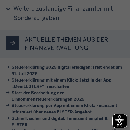
e
n
e
a
u
i
Weitere zuständige Finanzämter mit
g
r
b
m
t
.
Sonderaufgaben
e
3
e
E
l
n
1
r
L
a
w
.
e
S
s
AKTUELLE THEMEN AUS DER
i
J
T
T
s
r
FINANZVERWALTUNG
u
h
E
e
I
l
e
R
n
h
i
m
Steuererklärung 2025 digital erledigen: Frist endet am
e
S
n
d
31. Juli 2026
e
r
i
e
e
Steuererklärung mit einem Klick: Jetzt in der App
n
m
e
n
s
„MeinELSTER+“ freischalten
.
ö
s
b
F
Start der Bearbeitung der
K
g
i
e
Einkommensteuererklärungen 2025
o
l
l
c
Steuererklärung per App mit einem Klick: Finanzamt
i
l
i
i
informiert über neues ELSTER-Angebot
h
s
g
c
c
Schnell, sicher und digital: Finanzamt empfiehlt
v
p
e
k
ELSTER
h
o
i
j