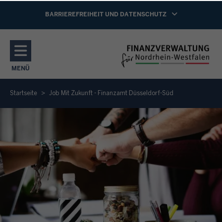
Direkt zum Inhalt
NAVIGATION AKTIVIEREN/DEAKTIVIEREN:
BARRIEREFREIHEIT UND DATENSCHUTZ
MENÜ
NAVIGATION AKTIVIEREN/DEAKTIVIEREN: HAUPTMENÜ
Startseite
Job Mit Zukunft - Finanzamt Düsseldorf-Süd