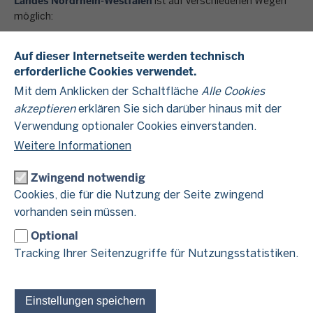
Landes Nordrhein-Westfalen
ist auf verschiedenen Wegen
möglich:
als Führungskraft in der Finanzverwaltung
Auf dieser Internetseite werden technisch
duales Studium zur Diplom-Finanzwirtin/ zum Diplom-
erforderliche Cookies verwendet.
Finanzwirtin (FH)
Ausbildung zur Finanzwirtin/ zum Finanzwirt
Mit dem Anklicken der Schaltfläche
Alle Cookies
Quereinsteigerin/Quereinsteiger
akzeptieren
erklären Sie sich darüber hinaus mit der
Verwendung optionaler Cookies einverstanden.
Die Tätigkeit in der Finanzverwaltung bietet exzellente
Aufstiegs- und individuelle Entwicklungsmöglichkeiten in
Weitere Informationen
einem spannenden und verantwortungsreichen Tätigkeitsfeld.
Dabei stehen im Hinblick auf die Vereinbarkeit von Beruf und
Zwingend notwendig
Familie zahlreiche Möglichkeiten der individuellen Arbeitsplatz-
Cookies, die für die Nutzung der Seite zwingend
und Arbeitszeitgestaltung zur Verfügung. Zum Beispiel:
vorhanden sein müssen.
flexible Teilzeitmöglichkeiten
Optional
mobile Arbeit
Tracking Ihrer Seitenzugriffe für Nutzungsstatistiken.
großzügige Ausgestaltung der flexiblen
Wochenarbeitszeit
Sonderurlaubsmöglichkeiten
Einstellungen speichern