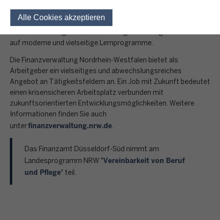
Zudem gewährleistet die Finanzverwaltung verschiedenste
Fortbildungsmöglichkeiten und umfangreiche
Alle Cookies akzeptieren
Einwilligung für optionale 
Gesundheitsprogramme. Darüber hinaus setzt die
Finanzverwaltung im Rahmen der Digitalisierung zunehmend
auf moderne und vielseitige Lernprogramme.
Die Finanzverwaltung Nordrhein-Westfalen bietet als
Arbeitgeber ein vielseitiges und abwechslungsreiches
Angebot an Tätigkeitsfeldern an. Ein Job mit Zukunft bedeutet
einen krisensicheren Arbeitsplatz verbunden mit
zukunftsorientierten Entwicklungsmöglichkeiten. Weitere
Informationen finden Sie auch
finanzverwaltung.nrw.de
unter
.
Das Finanzamt Düsseldorf-Süd nimmt am
Vereinbarkeit von Beruf
Landesprogramm NRW "
und Pflege
" teil.