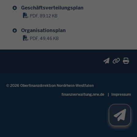
r
r
Geschäftsverteilungsplan
l
e
i
PDF, 89,12 KB
r
c
k
Organisationsplan
h
l
PDF, 49,46 KB
b
ä
e
r
r
u
a
n
t
g
e
u
n
© 2026 Oberfinanzdirektion Nordrhein-Westfalen
n
,
Fußzeile
finanzverwaltung.nrw.de
Impressum
d
v
s
e
t
r
e
l
l
ä
l