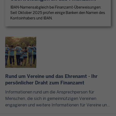
n
r
t
n
u
IBAN-Namensabgleich bei Finanzamt-Überweisungen:
t
F
e
?
n
Seit Oktober 2025 prüfen einige Banken den Namen des
e
i
u
d
Kontoinhabers und IBAN.
r
n
e
I
s
n
a
r
m
ä
e
n
c
F
t
h
z
h
o
z
m
v
a
l
l
e
e
t
g
i
n
r
b
e
c
u
w
o
n
h
n
a
t
Rund um Vereine und das Ehrenamt - Ihr
d
b
d
l
persönlicher Draht zum Finanzamt
e
i
t
o
n
s
W
Informationen rund um die Ansprechperson für
u
d
h
z
e
Menschen, die sich in gemeinnützigen Vereinen
n
e
a
u
i
engagieren und weitere Informationen für Vereine und
g
r
b
m
t
das Ehrenamt finden Sie auf dieser und den unten
.
e
3