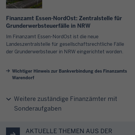
i
n
n
a
e
e
e
v
f
s
Finanzamt Essen-NordOst: Zentralstelle für
s
s
e
t
b
Grunderwerbsteuerfälle in NRW
i
i
r
e
e
c
c
s
i
Im Finanzamt Essen-NordOst ist die neue
i
h
h
c
n
Landeszentralstelle für gesellschaftsrechtliche Fälle
m
d
e
h
i
der Grunderwerbsteuer in NRW eingerichtet worden.
F
u
r
i
g
i
r
e
e
e
n
c
Wichtiger Hinweis zur Bankverbindung des Finanzamts
u
d
A
a
Warendorf
h
n
e
n
n
!
d
n
l
z
s
e
i
a
Weitere zuständige Finanzämter mit
c
S
e
m
Sonderaufgaben
h
t
g
t
n
e
e
e
e
u
n
i
AKTUELLE THEMEN AUS DER
l
e
a