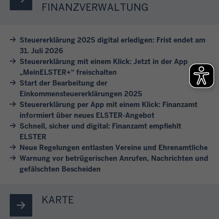
n
l
FINANZVERWALTUNG
r
u
r
e
t
f
e
E
h
g
i
Steuererklärung 2025 digital erledigen: Frist endet am
r
e
e
c
31. Juli 2026
s
m
l
Steuererklärung mit einem Klick: Jetzt in der App
h
t
e
i
„MeinELSTER+“ freischalten
e
e
n
Start der Bearbeitung der
s
n
l
Einkommensteuererklärungen 2025
e
t
.
Steuererklärung per App mit einem Klick: Finanzamt
l
r
e
informiert über neues ELSTER-Angebot
u
k
t
L
Schnell, sicher und digital: Finanzamt empfiehlt
n
l
.
a
ELSTER
g
ä
s
Neue Regelungen entlasten Vereine und Ehrenamtliche
e
r
Warnung vor betrügerischen Anrufen, Nachrichten und
s
i
e
gefälschten Bescheiden
e
n
n
n
e
.
S
KARTE
r
i
e