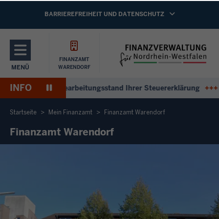
Direkt zum Inhalt
NAVIGATION AKTIVIEREN/DEAKTIVIEREN:
BARRIEREFREIHEIT UND DATENSCHUTZ
FINANZAMT
MENÜ
WARENDORF
NAVIGATION AKTIVIEREN/DEAKTIVIEREN: HAUPTMENÜ
INFO
Pause
tworten zum Bearbeitungsstand Ihrer Steuererklärung
+++
Ant
Wiedergabe
Startseite
Mein Finanzamt
Finanzamt Warendorf
Finanzamt Warendorf