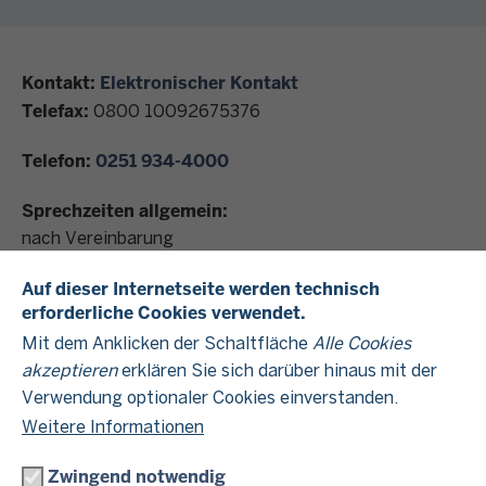
Kontakt:
Elektronischer Kontakt
Telefax:
0800 10092675376
Telefon:
0251 934-4000
Sprechzeiten allgemein:
nach Vereinbarung
Auf dieser Internetseite werden technisch
Albersloher Weg 250
erforderliche Cookies verwendet.
48155
Münster
Mit dem Anklicken der Schaltfläche
Alle Cookies
akzeptieren
erklären Sie sich darüber hinaus mit der
Kontakt Datenschutz im Finanzamt
Verwendung optionaler Cookies einverstanden.
Weitere Informationen
AKTUELLE THEMEN AUS DER
Zwingend notwendig
FINANZVERWALTUNG