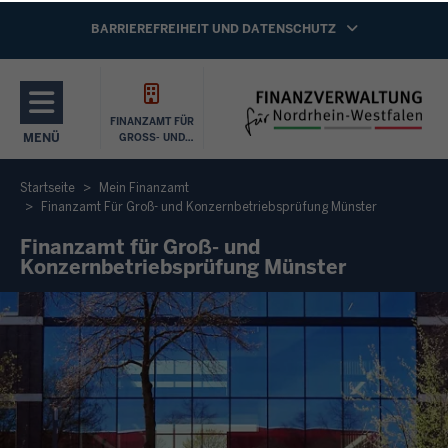
Direkt zum Inhalt
NAVIGATION AKTIVIEREN/DEAKTIVIEREN:
BARRIEREFREIHEIT UND DATENSCHUTZ
FINANZAMT FÜR
MENÜ
GROSS- UND K
ONZERNBETRIEBSP
NAVIGATION AKTIVIEREN/DEAKTIVIEREN: HAUPTMENÜ
RÜFUNG M
ÜNSTER
Startseite
Mein Finanzamt
Finanzamt Für Groß- und Konzernbetriebsprüfung Münster
Finanzamt für Groß- und
Konzernbetriebsprüfung Münster