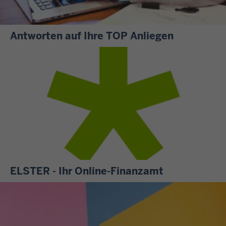
Antworten auf Ihre TOP Anliegen
S
i
e
m
ö
c
h
t
e
n
ELSTER - Ihr Online-Finanzamt
w
A
i
l
s
l
s
e
e