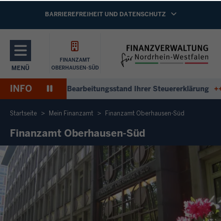
Direkt zum Inhalt
NAVIGATION AKTIVIEREN/DEAKTIVIEREN:
BARRIEREFREIHEIT UND DATENSCHUTZ
FINANZAMT
MENÜ
OBERHAUSEN-SÜD
NAVIGATION AKTIVIEREN/DEAKTIVIEREN: HAUPTMENÜ
INFO
Pause
+
Antworten zum Bearbeitungsstand Ihrer Steuererklärung
+++
Wiedergabe
Startseite
Mein Finanzamt
Finanzamt Oberhausen-Süd
Finanzamt Oberhausen-Süd