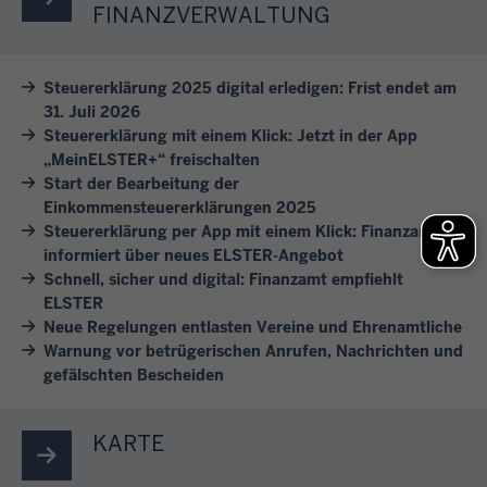
e
t
n
FINANZVERWALTUNG
e
a
n
e
F
l
h
S
i
i
h
r
Steuererklärung 2025 digital erledigen: Frist endet am
i
n
n
a
e
31. Juli 2026
e
e
v
f
s
Steuererklärung mit einem Klick: Jetzt in der App
s
s
e
t
b
„MeinELSTER+“ freischalten
i
i
r
e
Start der Bearbeitung der
e
c
c
s
Einkommensteuererklärungen 2025
i
i
h
h
Steuererklärung per App mit einem Klick: Finanzamt
c
n
m
d
informiert über neues ELSTER-Angebot
e
h
i
F
Schnell, sicher und digital: Finanzamt empfiehlt
u
r
i
g
i
ELSTER
r
e
e
e
n
Neue Regelungen entlasten Vereine und Ehrenamtliche
c
u
d
A
a
Warnung vor betrügerischen Anrufen, Nachrichten und
h
n
e
n
gefälschten Bescheiden
n
!
d
n
l
z
s
e
i
a
KARTE
c
S
e
m
h
t
g
t