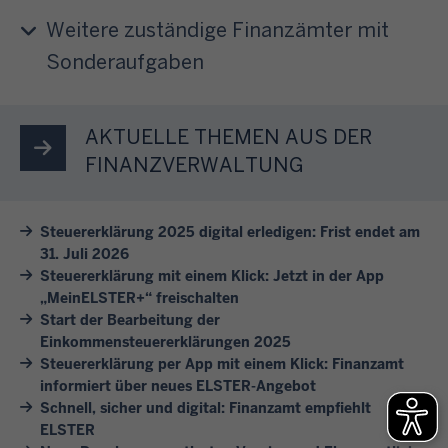
e
n
e
a
u
i
Weitere zuständige Finanzämter mit
g
r
b
m
t
.
Sonderaufgaben
e
3
e
E
l
n
1
r
L
a
w
.
e
S
s
AKTUELLE THEMEN AUS DER
i
J
T
T
s
r
FINANZVERWALTUNG
u
h
E
e
I
l
e
R
n
h
i
m
Steuererklärung 2025 digital erledigen: Frist endet am
e
S
n
d
31. Juli 2026
e
r
i
e
e
Steuererklärung mit einem Klick: Jetzt in der App
n
m
e
n
s
„MeinELSTER+“ freischalten
.
ö
s
b
F
Start der Bearbeitung der
K
g
i
e
Einkommensteuererklärungen 2025
o
l
l
c
Steuererklärung per App mit einem Klick: Finanzamt
i
l
i
i
informiert über neues ELSTER-Angebot
h
s
g
c
c
Schnell, sicher und digital: Finanzamt empfiehlt
v
p
e
k
ELSTER
h
o
i
j