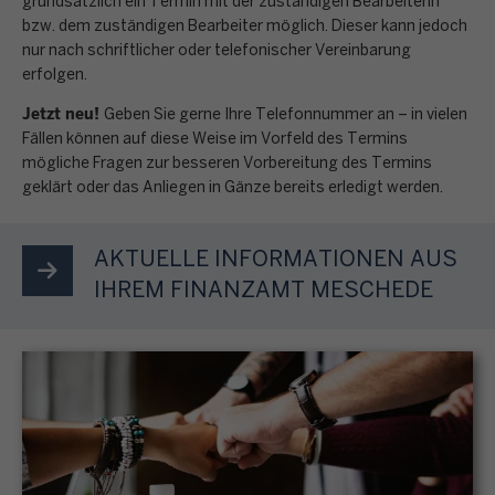
g
grundsätzlich ein Termin mit der zuständigen Bearbeiterin
n
E
n
n
k
bzw. dem zuständigen Bearbeiter möglich. Dieser kann jedoch
a
e
i
e
s
nur nach schriftlicher oder telefonischer Vereinbarung
t
b
n
n
i
erfolgen.
e
r
e
p
k
n
r
o
Jetzt neu!
n
e
Geben Sie gerne Ihre Telefonnummer an – in vielen
o
b
e
n
o
Fällen können auf diese Weise im Vorfeld des Termins
r
m
e
n
i
mögliche Fragen zur besseren Vorbereitung des Termins
r
s
m
s
M
geklärt oder das Anliegen in Gänze bereits erledigt werden.
s
d
ö
e
t
e
c
n
n
n
i
n
h
u
l
AKTUELLE INFORMATIONEN AUS
s
m
ü
e
n
i
t
IHREM FINANZAMT MESCHEDE
m
p
g
c
e
t
u
S
,
h
u
e
n
T
G
e
e
s
k
e
r
n
r
F
t
u
u
B
e
o
S
e
n
e
r
r
t
r
d
s
k
m
e