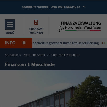
Direkt zum Inhalt
NAVIGATION AKTIVIEREN/DEAKTIVIEREN:
BARRIEREFREIHEIT UND DATENSCHUTZ
FINANZAMT
MENÜ
MESCHEDE
NAVIGATION AKTIVIEREN/DEAKTIVIEREN: HAUPTMENÜ
INFO
Pause
Antworten zum Bearbeitungsstand Ihrer Steuererklärung
+++
A
Wiedergabe
Startseite
Mein Finanzamt
Finanzamt Meschede
Finanzamt Meschede