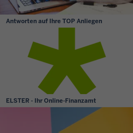
Antworten auf Ihre TOP Anliegen
S
i
e
m
ö
c
h
t
e
n
ELSTER - Ihr Online-Finanzamt
w
A
i
l
s
l
s
e
e