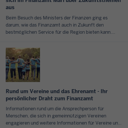
sich im Finanzamt Marl über Zukunftsthemen
,
e
e
n
g
aus
d
n
n
g
U
e
S
e
Beim Besuch des Ministers der Finanzen ging es
r
n
r
t
n
darum, wie das Finanzamt auch in Zukunft den
u
t
F
e
?
bestmöglichen Service für die Region bieten kann.
n
e
i
u
Dabei soll Künstliche Intelligenz zum Einsatz kommen.
d
r
n
e
I
Aber nichts geht ohne den Faktor Mensch: Das
s
n
a
r
m
Finanzamt Marl sucht noch Nachwuchs für das
ä
e
n
c
F
kommende Ausbildungsjahr.
t
h
z
h
o
z
m
v
a
l
l
e
e
t
g
i
n
r
b
e
Rund um Vereine und das Ehrenamt - Ihr
c
u
w
o
n
persönlicher Draht zum Finanzamt
h
n
a
t
d
b
d
l
Informationen rund um die Ansprechperson für
e
i
t
Menschen, die sich in gemeinnützigen Vereinen
o
n
s
W
u
engagieren und weitere Informationen für Vereine und
d
h
z