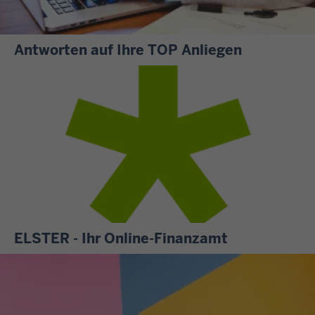
Antworten auf Ihre TOP Anliegen
S
i
e
m
ö
c
h
t
e
n
ELSTER - Ihr Online-Finanzamt
w
A
i
l
s
l
s
e
e