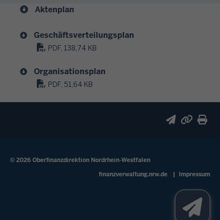
e
Aktenplan
.
S
r
i
e
Geschäftsverteilungsplan
e
l
s
PDF, 138,74 KB
e
i
k
Organisationsplan
c
t
h
PDF, 51,64 KB
r
h
o
i
n
n
i
g
s
e
c
g
© 2026 Oberfinanzdirektion Nordrhein-Westfalen
h
e
Fußzeile
finanzverwaltung.nrw.de
Impressum
e
n
n
s
S
t
t