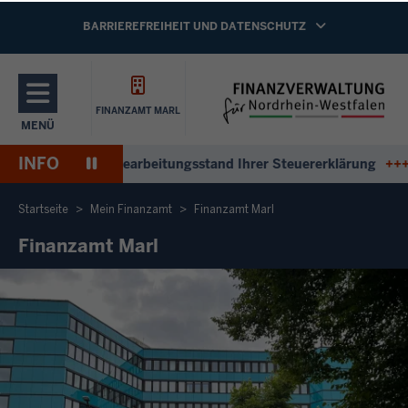
Direkt zum Inhalt
NAVIGATION AKTIVIEREN/DEAKTIVIEREN:
BARRIEREFREIHEIT UND DATENSCHUTZ
FINANZAMT MARL
MENÜ
NAVIGATION AKTIVIEREN/DEAKTIVIEREN: HAUPTMENÜ
INFO
Pause
ntworten zum Bearbeitungsstand Ihrer Steuererklärung
+++
An
Wiedergabe
Startseite
Mein Finanzamt
Finanzamt Marl
Finanzamt Marl