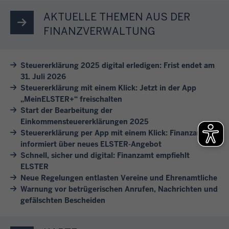
e
t
n
e
a
n
AKTUELLE THEMEN AUS DER
e
F
l
h
S
i
FINANZVERWALTUNG
i
h
r
i
n
n
a
e
e
e
v
f
s
Steuererklärung 2025 digital erledigen: Frist endet am
s
s
e
t
b
31. Juli 2026
i
i
r
e
e
Steuererklärung mit einem Klick: Jetzt in der App
c
c
s
i
„MeinELSTER+“ freischalten
i
h
h
c
Start der Bearbeitung der
n
m
d
e
Einkommensteuererklärungen 2025
h
i
F
u
Steuererklärung per App mit einem Klick: Finanzamt
r
i
g
i
informiert über neues ELSTER-Angebot
r
e
e
e
n
Schnell, sicher und digital: Finanzamt empfiehlt
c
u
d
A
a
ELSTER
h
n
e
n
n
Neue Regelungen entlasten Vereine und Ehrenamtliche
!
d
n
l
Warnung vor betrügerischen Anrufen, Nachrichten und
z
s
e
gefälschten Bescheiden
i
a
c
S
e
m
h
t
g
t