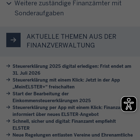
e
t
Weitere zuständige Finanzämter mit
n
e
a
n
e
F
l
Sonderaufgaben
h
S
i
i
h
r
i
n
n
a
e
e
e
v
f
AKTUELLE THEMEN AUS DER
s
s
s
e
t
FINANZVERWALTUNG
b
i
i
r
e
e
c
c
s
i
i
h
h
Steuererklärung 2025 digital erledigen: Frist endet am
c
n
m
d
31. Juli 2026
e
h
i
F
Steuererklärung mit einem Klick: Jetzt in der App
u
r
i
g
i
„MeinELSTER+“ freischalten
r
e
e
e
n
Start der Bearbeitung der
c
u
d
A
a
Einkommensteuererklärungen 2025
h
n
e
n
Steuererklärung per App mit einem Klick: Finanzamt
n
!
d
n
informiert über neues ELSTER-Angebot
l
z
s
Schnell, sicher und digital: Finanzamt empfiehlt
e
i
a
ELSTER
c
S
e
m
Neue Regelungen entlasten Vereine und Ehrenamtliche
h
t
g
t