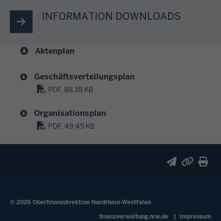
e
.
S
INFORMATION DOWNLOADS
r
i
e
e
l
s
Aktenplan
e
i
k
c
Geschäftsverteilungsplan
t
h
PDF, 88,38 KB
r
h
o
i
Organisationsplan
n
n
PDF, 49,45 KB
i
g
s
e
c
g
h
e
e
n
n
s
© 2026 Oberfinanzdirektion Nordrhein-Westfalen
S
t
t
Fußzeile
finanzverwaltung.nrw.de
Impressum