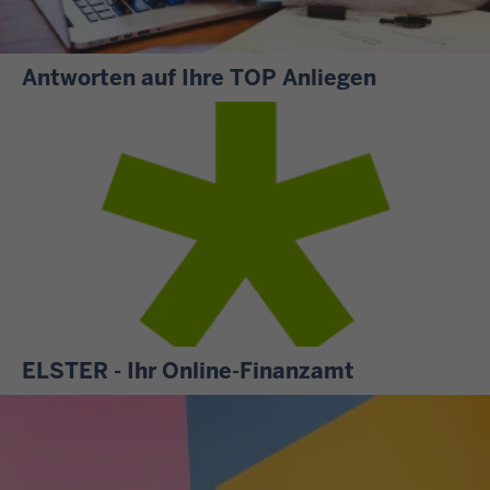
Antworten auf Ihre TOP Anliegen
S
i
e
m
ö
c
h
t
e
n
ELSTER - Ihr Online-Finanzamt
w
A
i
l
s
l
s
e
e