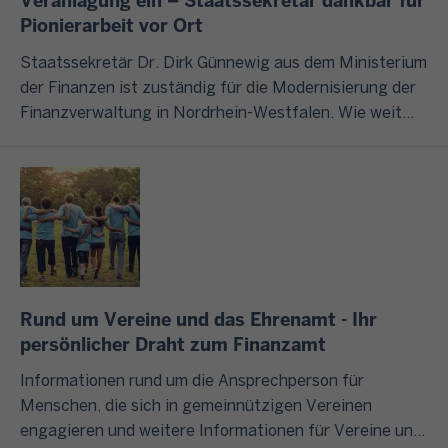
Veranlagung ein – Staatssekretär dankbar für
,
e
e
n
g
Pionierarbeit vor Ort
d
n
n
g
U
e
S
e
Staatssekretär Dr. Dirk Günnewig aus dem Ministerium
r
n
r
t
n
der Finanzen ist zuständig für die Modernisierung der
u
t
F
e
?
Finanzverwaltung in Nordrhein-Westfalen. Wie weit
n
e
i
u
diese schon fortgeschritten ist, erlebt er beim Vor-Ort-
d
r
n
e
I
Termin in Lübbecke. Denn dieses ist Pilot-Finanzamt
s
n
a
r
m
für den Einsatz künstlicher Intelligenz in der
ä
e
n
c
F
Bearbeitung von Steuererklärungen.
t
h
z
h
o
z
m
v
a
l
l
e
e
t
g
i
n
r
b
e
Rund um Vereine und das Ehrenamt - Ihr
c
u
w
o
n
persönlicher Draht zum Finanzamt
h
n
a
t
d
b
d
l
Informationen rund um die Ansprechperson für
e
i
t
Menschen, die sich in gemeinnützigen Vereinen
o
n
s
W
u
engagieren und weitere Informationen für Vereine und
d
h
z