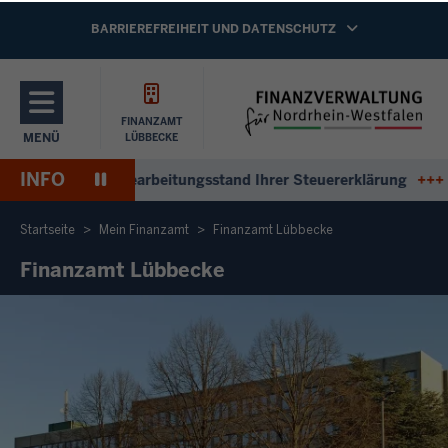
Direkt zum Inhalt
NAVIGATION AKTIVIEREN/DEAKTIVIEREN:
BARRIEREFREIHEIT UND DATENSCHUTZ
FINANZAMT
MENÜ
LÜBBECKE
NAVIGATION AKTIVIEREN/DEAKTIVIEREN: HAUPTMENÜ
INFO
Pause
tworten zum Bearbeitungsstand Ihrer Steuererklärung
+++
Ant
Wiedergabe
Startseite
Mein Finanzamt
Finanzamt Lübbecke
Finanzamt Lübbecke