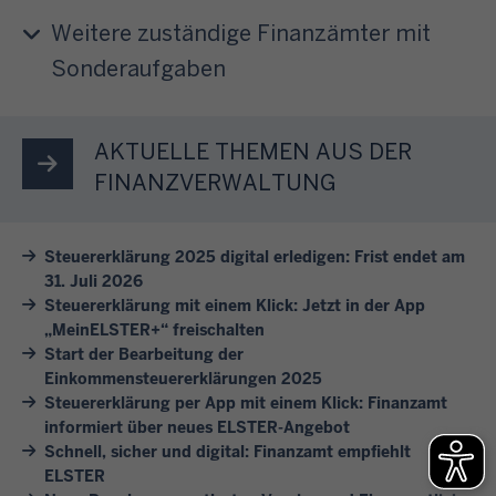
e
n
e
a
u
i
Weitere zuständige Finanzämter mit
g
r
b
m
t
.
Sonderaufgaben
e
3
e
E
l
n
1
r
L
a
w
.
e
S
s
AKTUELLE THEMEN AUS DER
i
J
T
T
s
r
FINANZVERWALTUNG
u
h
E
e
I
l
e
R
n
h
i
m
Steuererklärung 2025 digital erledigen: Frist endet am
e
S
n
d
31. Juli 2026
e
r
i
e
e
Steuererklärung mit einem Klick: Jetzt in der App
n
m
e
n
s
„MeinELSTER+“ freischalten
.
ö
s
b
F
Start der Bearbeitung der
K
g
i
e
Einkommensteuererklärungen 2025
o
l
l
c
Steuererklärung per App mit einem Klick: Finanzamt
i
l
i
i
informiert über neues ELSTER-Angebot
h
s
g
c
c
Schnell, sicher und digital: Finanzamt empfiehlt
v
p
e
k
ELSTER
h
o
i
j