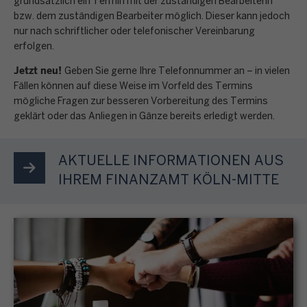
g
grundsätzlich ein Termin mit der zuständigen Bearbeiterin
n
E
n
n
k
bzw. dem zuständigen Bearbeiter möglich. Dieser kann jedoch
a
e
i
e
s
nur nach schriftlicher oder telefonischer Vereinbarung
t
b
n
n
i
erfolgen.
e
r
e
p
k
n
r
o
Jetzt neu!
n
e
Geben Sie gerne Ihre Telefonnummer an – in vielen
o
b
e
n
o
Fällen können auf diese Weise im Vorfeld des Termins
r
m
e
n
i
mögliche Fragen zur besseren Vorbereitung des Termins
r
s
m
s
M
geklärt oder das Anliegen in Gänze bereits erledigt werden.
s
d
ö
e
t
e
c
n
n
n
i
n
h
u
l
AKTUELLE INFORMATIONEN AUS
s
m
ü
e
n
i
t
IHREM FINANZAMT KÖLN-MITTE
m
p
g
c
e
t
u
S
,
h
u
e
n
T
G
e
e
s
k
e
r
n
r
F
t
u
u
B
e
o
S
e
n
e
r
r
t
r
d
s
k
m
e