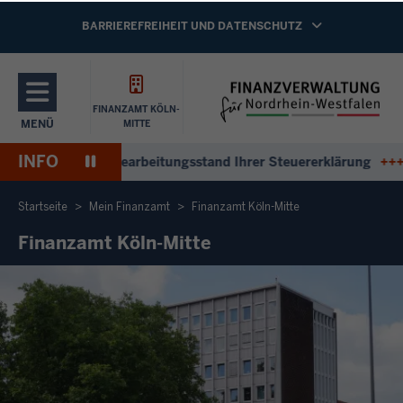
Direkt zum Inhalt
NAVIGATION AKTIVIEREN/DEAKTIVIEREN:
BARRIEREFREIHEIT UND DATENSCHUTZ
FINANZAMT KÖLN-
MENÜ
MITTE
NAVIGATION AKTIVIEREN/DEAKTIVIEREN: HAUPTMENÜ
INFO
Pause
ntworten zum Bearbeitungsstand Ihrer Steuererklärung
+++
An
Wiedergabe
Startseite
Mein Finanzamt
Finanzamt Köln-Mitte
Finanzamt Köln-Mitte