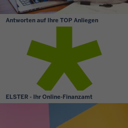
Antworten auf Ihre TOP Anliegen
S
i
e
m
ö
c
h
t
e
n
ELSTER - Ihr Online-Finanzamt
w
A
i
l
s
l
s
e
e