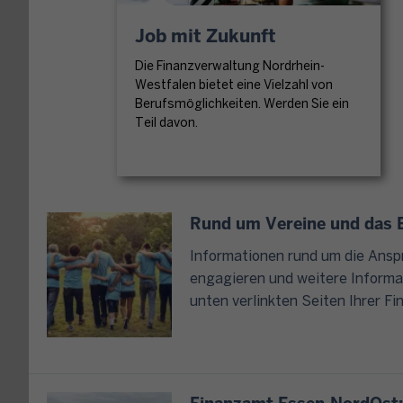
e
k
g
n
o
Job mit Zukunft
e
o
d
n
Die Finanzverwaltung Nordrhein-
r
e
S
Westfalen bietet eine Vielzahl von
d
r
i
Berufsmöglichkeiten. Werden Sie ein
n
b
Teil davon.
e
u
e
a
n
n
u
g
ö
c
,
t
h
Rund um Vereine und das E
G
i
o
r
g
Informationen rund um die Ansp
h
u
e
engagieren und weitere Informa
n
n
n
unten verlinkten Seiten Ihrer F
e
d
e
e
s
i
i
t
n
n
e
b
e