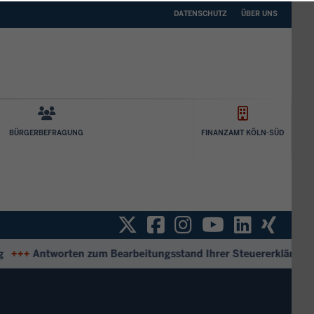
DATENSCHUTZ
ÜBER
DATENSCHUTZ
ÜBER UNS
UNS
BÜRGERBEFRAGUNG
FINANZAMT KÖLN-SÜD
Twitter
Facebook
Instagram
YouTube
Linked
Xin
+
Antworten zum Bearbeitungsstand Ihrer Steuererklärung
+++