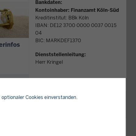
Bankdaten:
Kontoinhaber: Finanzamt Köln-Süd
Kreditinstitut: BBk Köln
IBAN: DE12 3700 0000 0037 0015
04
BIC: MARKDEF1370
erinfos
Dienststellenleitung:
Herr Kringel
Kontakt Datenschutz im Finanzamt
 optionaler Cookies einverstanden.
KARTE
nd online
Sie einen
liegen