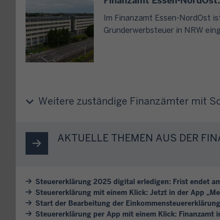
Finanzamt Essen-NordOst: 
u
e
n
e
s
Im Finanzamt Essen-NordOst ist 
A
r
t
Grunderwerbsteuer in NRW eing
n
u
i
r
n
m
u
d
m
f
U
t
o
m
e
d
Weitere zuständige Finanzämter mit 
s
s
e
a
F
r
t
o
e
AKTUELLE THEMEN AUS DER F
z
r
i
s
m
n
t
u
e
e
l
n
Steuererklärung 2025 digital erledigen: Frist endet am
u
a
Steuererklärung mit einem Klick: Jetzt in der App „M
p
e
r
Start der Bearbeitung der Einkommensteuererklärun
e
r
Steuererklärung per App mit einem Klick: Finanzamt
?
r