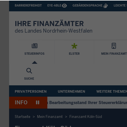
BARRIEREFREIHEIT
BARRIEREARME
BARRIEREFREIHEIT
EYE-ABLE
GEBÄRDENSPRACHE
LEICHTE
SPRACHEN
IHRE FINANZÄMTER
des Landes Nordrhein-Westfalen
Hauptnavigation
STEUERINFOS
ELSTER
MEIN FINANZAMT
SUCHE
Sekundäre
PRIVATPERSONEN
UNTERNEHMEN
WEITERE THEME
Navigation
INFO
Pause
+++
Antworten zum Bearbeitungsstand Ihrer Steuererklärung
+
Wiedergabe
Startseite
Mein Finanzamt
Finanzamt Köln-Süd