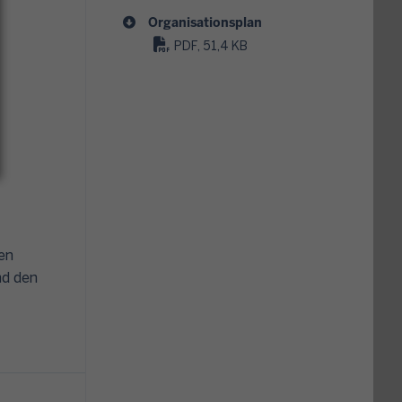
Organisationsplan
PDF, 51,4 KB
en
nd den