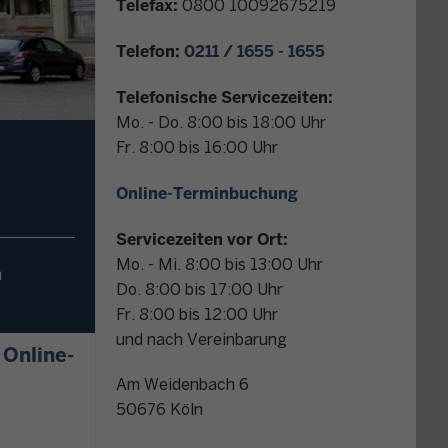
Telefax:
0800 10092675219
r
K
Telefon:
0211 / 1655 - 1655
o
n
Telefonische Servicezeiten:
t
Mo. - Do. 8:00 bis 18:00 Uhr
a
Fr. 8:00 bis 16:00 Uhr
k
t
Online-Terminbuchung
Servicezeiten vor Ort:
Mo. - Mi. 8:00 bis 13:00 Uhr
m
Do. 8:00 bis 17:00 Uhr
Fr. 8:00 bis 12:00 Uhr
und nach Vereinbarung
r Online-Finanzamt
Am Weidenbach 6
50676
Köln