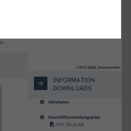
sätzlich
ch
ns
n.
©
BKG
2026,
Datenquellen
INFORMATION
DOWNLOADS
Aktenplan
Geschäftsverteilungsplan
PDF, 99,29 KB