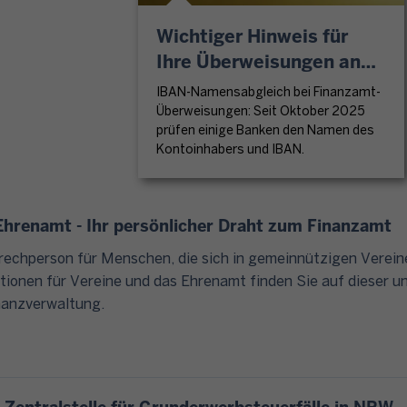
t
i
:
S
Wichtiger Hinweis für
n
E
t
e
Ihre Überweisungen an
L
e
E
S
das Finanzamt
u
IBAN-Namensabgleich bei Finanzamt-
i
T
Überweisungen: Seit Oktober 2025
e
n
E
prüfen einige Banken den Namen des
r
k
R
Kontoinhabers und IBAN.
i
o
s
n
m
t
f
m
e
hrenamt - Ihr persönlicher Draht zum Finanzamt
o
e
h
s
rechperson für Menschen, die sich in gemeinnützigen Verein
n
t
,
tionen für Vereine und das Ehrenamt finden Sie auf dieser u
s
f
u
inanzverwaltung.
t
ü
n
e
r
t
u
"
e
e
E
r
r
L