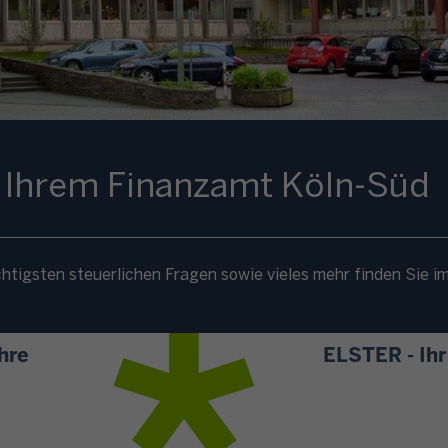
 Ihrem Finanzamt Köln-Süd
htigsten steuerlichen Fragen sowie vieles mehr finden Sie i
hre
ELSTER - Ih
A
l
l