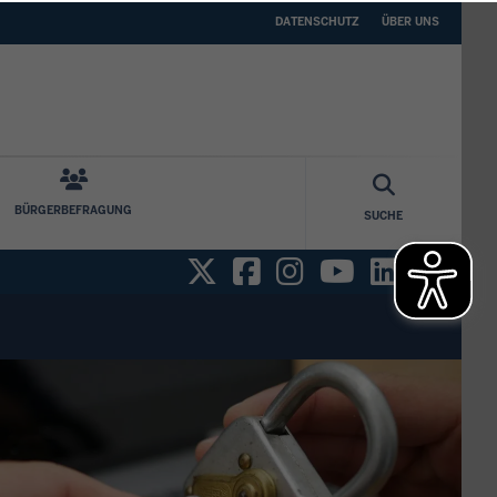
DATENSCHUTZ
ÜBER
DATENSCHUTZ
ÜBER UNS
UNS
BÜRGERBEFRAGUNG
SUCHE
Twitter
Facebook
Instagram
YouTube
Linked
Xin