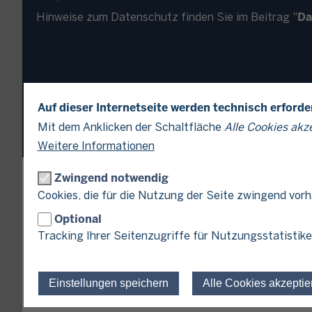
Da
Hinweise zum Datenschutz finden Sie im Beitrag "
Auf dieser Internetseite werden technisch erford
Mit dem Anklicken der Schaltfläche
Alle Cookies akz
Weitere Informationen
Zwingend notwendig
Verantwortlich für die Datenverarbeitu
Cookies, die für die Nutzung der Seite zwingend vor
Optional
Finanzamt Köln-Süd
Tracking Ihrer Seitenzugriffe für Nutzungsstatistike
Am Weidenbach 6
50676 Köln
0211 / 1655 - 1655
Telefon:
Einstellungen speichern
Alle Cookies akzeptie