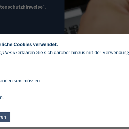
tenschutzhinweise
".
erliche Cookies verwendet.
eptieren
erklären Sie sich darüber hinaus mit der Verwendung
ng im Finanzamt Köln-Süd
handen sein müssen.
n.
ren
Einwilligung für optionale Cookies widerrufen