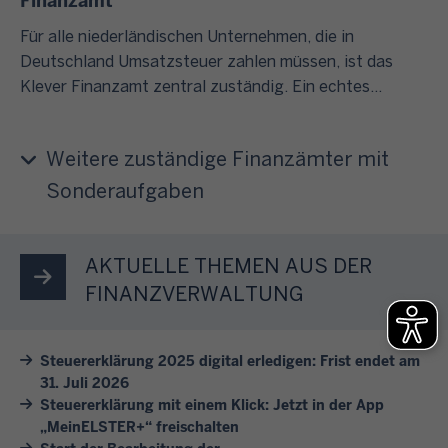
Finanzamt“
e
.
S
r
Für alle niederländischen Unternehmen, die in
i
e
Deutschland Umsatzsteuer zahlen müssen, ist das
e
l
Klever Finanzamt zentral zuständig. Ein echtes
s
e
Alleinstellungsmerkmal für das Amt innerhalb der
i
k
nordrhein-westfälischen Finanzverwaltung, über das
c
Weitere zuständige Finanzämter mit
t
sich der Minister der Finanzen bei seinem Besuch
h
r
informiert.
Sonderaufgaben
h
o
i
n
n
i
AKTUELLE THEMEN AUS DER
g
s
FINANZVERWALTUNG
e
c
g
h
e
Steuererklärung 2025 digital erledigen: Frist endet am
e
n
31. Juli 2026
n
s
Steuererklärung mit einem Klick: Jetzt in der App
S
t
„MeinELSTER+“ freischalten
t