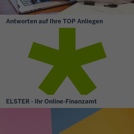
Antworten auf Ihre TOP Anliegen
S
i
e
m
ö
c
h
t
e
n
ELSTER - Ihr Online-Finanzamt
w
A
i
l
s
l
s
e
e