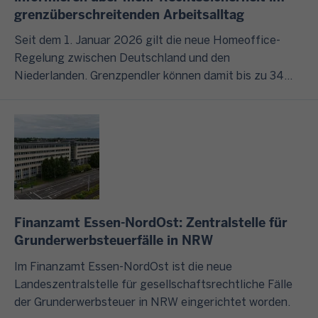
e
n
e
a
grenzüberschreitenden Arbeitsalltag
u
i
g
r
b
m
t
.
Seit dem 1. Januar 2026 gilt die neue Homeoffice-
e
3
e
E
Regelung zwischen Deutschland und den
l
n
1
r
L
Niederlanden. Grenzpendler können damit bis zu 34
a
w
.
e
S
Tage im Jahr von zu Hause aus arbeiten, ohne dass
s
i
J
T
T
sich ihre steuerliche Behandlung ändert.
s
r
u
h
E
e
I
l
e
R
n
h
i
m
e
S
n
d
e
r
i
e
e
n
m
e
n
s
.
ö
Finanzamt Essen-NordOst: Zentralstelle für
s
b
F
K
g
Grunderwerbsteuerfälle in NRW
i
e
o
l
l
c
i
l
Im Finanzamt Essen-NordOst ist die neue
i
i
h
s
g
Landeszentralstelle für gesellschaftsrechtliche Fälle
c
c
v
p
e
der Grunderwerbsteuer in NRW eingerichtet worden.
k
h
o
i
j