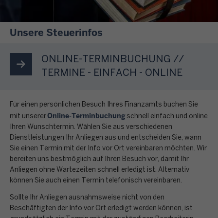
e
n
t
r
E
F
e
s
d
L
r
e
i
Unsere Steuerinfos
r
S
a
i
n
u
N
T
g
n
d
c
u
ONLINE-TERMINBUCHUNG //
E
e
e
,
k
t
R
TERMINE - EINFACH - ONLINE
n
n
j
o
z
s
r
A
ä
d
e
t
u
n
h
e
Für einen persönlichen Besuch Ihres Finanzamts buchen Sie
n
e
n
r
r
Online-Terminbuchung
r
mit unserer
schnell einfach und online
S
h
d
u
l
Ihren Wunschtermin. Wählen Sie aus verschiedenen
b
i
t
u
f
i
Dienstleistungen Ihr Anliegen aus und entscheiden Sie, wann
e
e
f
m
o
Sie einen Termin mit der Info vor Ort vereinbaren möchten. Wir
c
n
g
ü
d
d
bereiten uns bestmöglich auf Ihren Besuch vor, damit Ihr
h
ö
e
r
i
Anliegen ohne Wartezeiten schnell erledigt ist. Alternativ
e
e
t
r
"
können Sie auch einen Termin telefonisch vereinbaren.
e
r
i
i
n
E
A
e
Sollte Ihr Anliegen ausnahmsweise nicht von den
n
g
e
L
b
i
Beschäftigten der Info vor Ort erledigt werden können, ist
e
e
u
e