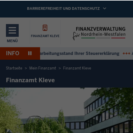
Direkt zum Inhalt
NAVIGATION AKTIVIEREN/DEAKTIVIEREN:
BARRIEREFREIHEIT UND DATENSCHUTZ
FINANZAMT KLEVE
MENÜ
NAVIGATION AKTIVIEREN/DEAKTIVIEREN: HAUPTMENÜ
INFO
Pause
worten zum Bearbeitungsstand Ihrer Steuererklärung
+++
Antw
Wiedergabe
Startseite
Mein Finanzamt
Finanzamt Kleve
Finanzamt Kleve