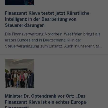
n
e
e
e
e
u
n
i
Finanzamt Kleve testet jetzt Künstliche
l
e
a
n
Intelligenz in der Bearbeitung von
l
r
u
r
Steuererklärungen
e
t
f
e
E
h
Die Finanzverwaltung Nordrhein-Westfalen bringt als
g
i
r
e
erstes Bundesland in Deutschland KI in der
e
c
s
m
Steuerveranlagung zum Einsatz. Auch in unserer Stadt
l
h
t
e
soll die Software jetzt Risikofälle erkennen.
i
e
e
n
s
n
l
e
t
.
l
r
e
u
k
t
L
n
l
.
a
g
ä
s
e
r
Minister Dr. Optendrenk vor Ort: „Das
s
i
e
Finanzamt Kleve ist ein echtes Europa-
e
n
n
n