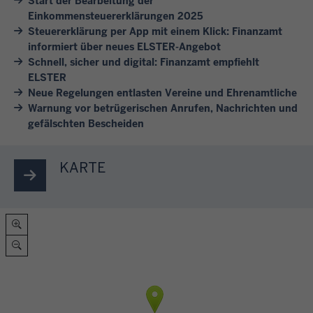
Start der Bearbeitung der
e
e
Einkommensteuererklärungen 2025
u
u
Steuererklärung per App mit einem Klick: Finanzamt
e
e
informiert über neues ELSTER-Angebot
r
Schnell, sicher und digital: Finanzamt empfiehlt
r
l
ELSTER
e
i
Neue Regelungen entlasten Vereine und Ehrenamtliche
r
c
Warnung vor betrügerischen Anrufen, Nachrichten und
k
h
gefälschten Bescheiden
l
b
ä
e
r
KARTE
r
u
a
n
t
g
e
u
n
n
,
d
v
s
e
t