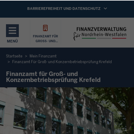
Direkt zum Inhalt
NAVIGATION AKTIVIEREN/DEAKTIVIEREN:
BARRIEREFREIHEIT UND DATENSCHUTZ
FINANZAMT FÜR
MENÜ
GROSS- UND K
ONZERNBETRIEBSP
NAVIGATION AKTIVIEREN/DEAKTIVIEREN: HAUPTMENÜ
RÜFUNG KREFELD
Startseite
Mein Finanzamt
Finanzamt Für Groß- und Konzernbetriebsprüfung Krefeld
Finanzamt für Groß- und
Konzernbetriebsprüfung Krefeld