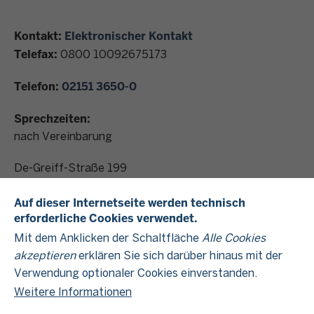
Kontakt:
Elektronischer Kontakt
Telefax:
0800 10092675173
Telefon:
02151 3650-0
Sprechzeiten:
nach Vereinbarung
De-Greiff-Straße 199
47803
Krefeld
Auf dieser Internetseite werden technisch
Dienststellenleitung:
erforderliche Cookies verwendet.
Frau Otto
Mit dem Anklicken der Schaltfläche
Alle Cookies
akzeptieren
erklären Sie sich darüber hinaus mit der
Verwendung optionaler Cookies einverstanden.
Kontakt Datenschutz im Finanzamt
Weitere Informationen