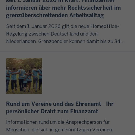
seit 1. Januar 2026 in Kraft: Finanzämter
,
e
e
n
g
informieren über mehr Rechtssicherheit im
d
n
n
g
grenzüberschreitenden Arbeitsalltag
U
e
S
e
r
n
r
t
n
Seit dem 1. Januar 2026 gilt die neue Homeoffice-
u
t
F
e
?
Regelung zwischen Deutschland und den
n
e
i
u
Niederlanden. Grenzpendler können damit bis zu 34
d
r
n
e
I
Tage im Jahr von zu Hause aus arbeiten, ohne dass
s
n
a
r
m
sich ihre steuerliche Behandlung ändert.
ä
e
n
c
F
t
h
z
h
o
z
m
v
a
l
l
e
e
t
g
i
n
r
b
e
c
u
w
o
n
Rund um Vereine und das Ehrenamt - Ihr
h
n
a
t
d
persönlicher Draht zum Finanzamt
b
d
l
e
i
t
Informationen rund um die Ansprechperson für
o
n
s
W
u
Menschen, die sich in gemeinnützigen Vereinen
d
h
z