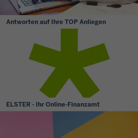
Antworten auf Ihre TOP Anliegen
S
i
e
m
ö
c
h
t
e
n
ELSTER - Ihr Online-Finanzamt
w
A
i
l
s
l
s
e
e