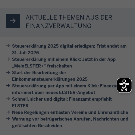
e
t
n
e
a
n
e
F
l
h
S
AKTUELLE THEMEN AUS DER
i
i
h
r
i
n
FINANZVERWALTUNG
n
a
e
e
e
v
f
s
s
s
e
t
b
Steuererklärung 2025 digital erledigen: Frist endet am
i
i
r
e
e
31. Juli 2026
c
c
s
i
i
Steuererklärung mit einem Klick: Jetzt in der App
h
h
c
n
„MeinELSTER+“ freischalten
m
d
e
h
Start der Bearbeitung der
i
F
u
r
Einkommensteuererklärungen 2025
i
g
i
r
Steuererklärung per App mit einem Klick: Finanzamt
e
e
e
n
informiert über neues ELSTER-Angebot
c
u
d
A
a
Schnell, sicher und digital: Finanzamt empfiehlt
h
n
e
n
n
ELSTER
!
d
n
l
z
Neue Regelungen entlasten Vereine und Ehrenamtliche
s
e
i
Warnung vor betrügerischen Anrufen, Nachrichten und
a
c
S
gefälschten Bescheiden
e
m
h
t
g
t