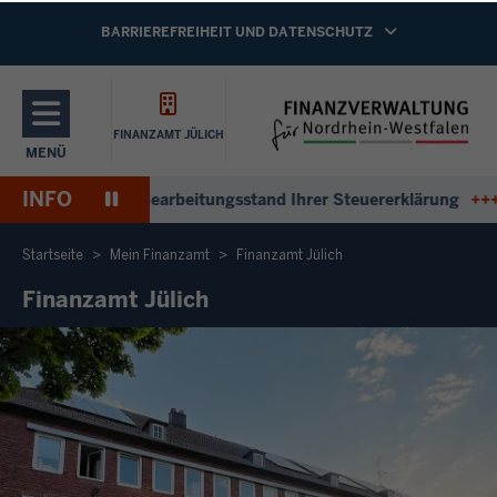
Direkt zum Inhalt
NAVIGATION AKTIVIEREN/DEAKTIVIEREN:
BARRIEREFREIHEIT UND DATENSCHUTZ
FINANZAMT JÜLICH
MENÜ
NAVIGATION AKTIVIEREN/DEAKTIVIEREN: HAUPTMENÜ
INFO
Pause
ntworten zum Bearbeitungsstand Ihrer Steuererklärung
+++
An
Wiedergabe
Startseite
Mein Finanzamt
Finanzamt Jülich
Finanzamt Jülich