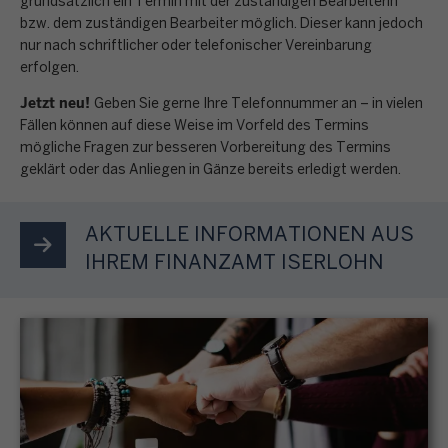
g
grundsätzlich ein Termin mit der zuständigen Bearbeiterin
n
E
n
n
k
bzw. dem zuständigen Bearbeiter möglich. Dieser kann jedoch
a
e
i
e
s
nur nach schriftlicher oder telefonischer Vereinbarung
t
b
n
n
i
erfolgen.
e
r
e
p
k
n
r
o
Jetzt neu!
n
e
Geben Sie gerne Ihre Telefonnummer an – in vielen
o
b
e
n
o
Fällen können auf diese Weise im Vorfeld des Termins
r
m
e
n
i
mögliche Fragen zur besseren Vorbereitung des Termins
r
s
m
s
M
geklärt oder das Anliegen in Gänze bereits erledigt werden.
s
d
ö
e
t
e
c
n
n
n
i
n
h
u
l
AKTUELLE INFORMATIONEN AUS
s
m
ü
e
n
i
t
IHREM FINANZAMT ISERLOHN
m
p
g
c
e
t
u
S
,
h
u
e
n
T
G
e
e
s
k
e
r
n
r
F
t
u
u
B
e
o
S
e
n
e
r
r
t
r
d
s
k
m
e