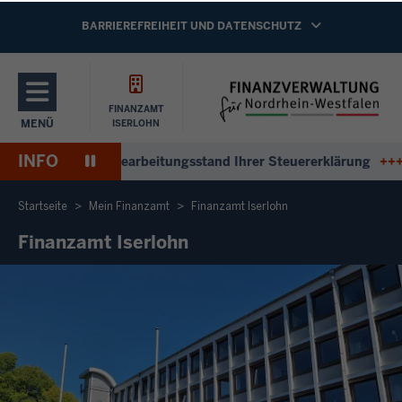
Direkt zum Inhalt
NAVIGATION AKTIVIEREN/DEAKTIVIEREN:
BARRIEREFREIHEIT UND DATENSCHUTZ
FINANZAMT
MENÜ
ISERLOHN
NAVIGATION AKTIVIEREN/DEAKTIVIEREN: HAUPTMENÜ
INFO
Pause
ntworten zum Bearbeitungsstand Ihrer Steuererklärung
+++
An
Wiedergabe
Startseite
Mein Finanzamt
Finanzamt Iserlohn
Finanzamt Iserlohn