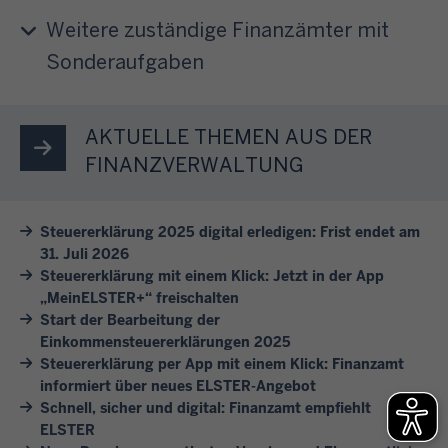
e
n
e
a
u
i
Weitere zuständige Finanzämter mit
g
r
b
m
t
.
Sonderaufgaben
e
3
e
E
l
n
1
r
L
a
w
.
e
S
s
AKTUELLE THEMEN AUS DER
i
J
T
T
s
r
FINANZVERWALTUNG
u
h
E
e
I
l
e
R
n
h
i
m
Steuererklärung 2025 digital erledigen: Frist endet am
e
S
n
d
31. Juli 2026
e
r
i
e
e
Steuererklärung mit einem Klick: Jetzt in der App
n
m
e
n
s
„MeinELSTER+“ freischalten
.
ö
s
b
F
Start der Bearbeitung der
K
g
i
e
Einkommensteuererklärungen 2025
o
l
l
c
Steuererklärung per App mit einem Klick: Finanzamt
i
l
i
i
informiert über neues ELSTER-Angebot
h
s
g
c
c
Schnell, sicher und digital: Finanzamt empfiehlt
v
p
e
k
ELSTER
h
o
i
j