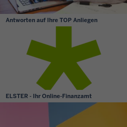
Antworten auf Ihre TOP Anliegen
S
i
e
m
ö
c
h
t
e
n
ELSTER - Ihr Online-Finanzamt
w
A
i
l
s
l
s
e
e