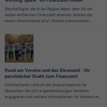
Working Space“ im Finanzamt Hilden
,
e
e
n
g
d
n
n
Beschäftigte, die in der Region leben, aber für ein
g
U
e
S
e
weiter entferntes Finanzamt arbeiten, können die
r
n
r
t
n
neuen Arbeitsräume jetzt flexibel online buchen.
u
t
F
e
?
Minister Dr. Optendrenk: „Hier wird vorgemacht, wie
n
e
i
u
moderne Verwaltung geht.“
d
r
n
e
I
s
n
a
r
m
ä
e
n
c
F
t
h
z
h
o
z
m
v
a
l
l
e
e
t
g
Rund um Vereine und das Ehrenamt - Ihr
i
n
r
b
e
persönlicher Draht zum Finanzamt
c
u
w
o
n
h
n
a
Informationen rund um die Ansprechperson für
t
d
b
d
l
Menschen, die sich in gemeinnützigen Vereinen
e
i
t
engagieren und weitere Informationen für Vereine und
o
n
s
W
u
das Ehrenamt finden Sie auf dieser und den unten
d
h
z