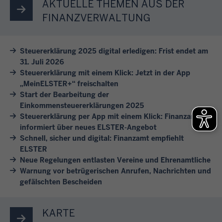
e
AKTUELLE THEMEN AUS DER
t
n
e
a
n
e
FINANZVERWALTUNG
F
l
h
S
i
i
h
r
i
n
n
a
e
Steuererklärung 2025 digital erledigen: Frist endet am
e
e
v
f
s
31. Juli 2026
s
s
e
t
b
Steuererklärung mit einem Klick: Jetzt in der App
i
i
r
e
„MeinELSTER+“ freischalten
e
c
c
s
Start der Bearbeitung der
i
i
h
h
Einkommensteuererklärungen 2025
c
n
m
d
Steuererklärung per App mit einem Klick: Finanzamt
e
h
i
F
informiert über neues ELSTER-Angebot
u
r
i
g
i
Schnell, sicher und digital: Finanzamt empfiehlt
r
e
e
e
n
ELSTER
c
u
d
A
a
Neue Regelungen entlasten Vereine und Ehrenamtliche
h
n
e
n
Warnung vor betrügerischen Anrufen, Nachrichten und
n
!
d
n
gefälschten Bescheiden
l
z
s
e
i
a
c
S
e
m
KARTE
h
t
g
t