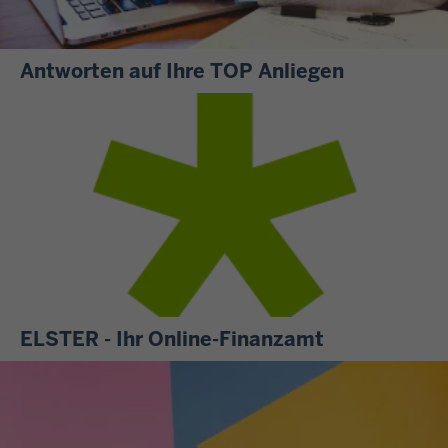
Antworten auf Ihre TOP Anliegen
S
i
e
m
ö
c
h
t
e
n
ELSTER - Ihr Online-Finanzamt
w
A
i
l
s
l
s
e
e