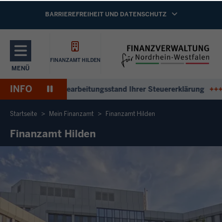
Direkt zum Inhalt
NAVIGATION AKTIVIEREN/DEAKTIVIEREN:
BARRIEREFREIHEIT UND DATENSCHUTZ
FINANZAMT HILDEN
MENÜ
NAVIGATION AKTIVIEREN/DEAKTIVIEREN: HAUPTMENÜ
INFO
Pause
ntworten zum Bearbeitungsstand Ihrer Steuererklärung
+++
An
Wiedergabe
Startseite
Mein Finanzamt
Finanzamt Hilden
Finanzamt Hilden