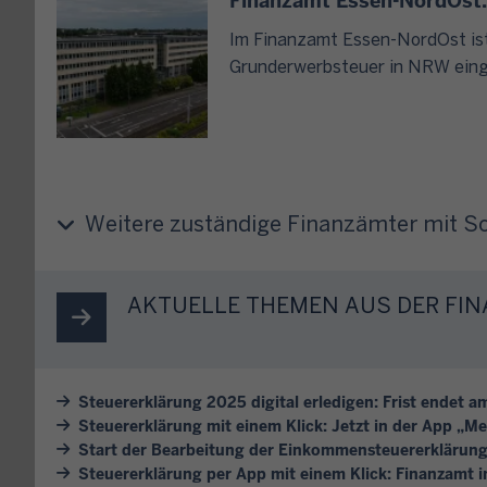
Finanzamt Essen-NordOst: 
u
e
n
e
s
Im Finanzamt Essen-NordOst ist 
A
r
t
Grunderwerbsteuer in NRW eing
n
u
i
r
n
m
u
d
m
f
U
t
o
m
e
d
Weitere zuständige Finanzämter mit 
s
s
e
a
F
r
t
o
e
AKTUELLE THEMEN AUS DER F
z
r
i
s
m
n
t
u
e
e
l
n
Steuererklärung 2025 digital erledigen: Frist endet am
u
a
Steuererklärung mit einem Klick: Jetzt in der App „M
p
e
r
Start der Bearbeitung der Einkommensteuererklärun
e
r
Steuererklärung per App mit einem Klick: Finanzamt
?
r