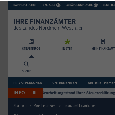
BARRIEREFREIHEIT
BARRIEREARME
BARRIEREFREIHEIT
EYE-ABLE
GEBÄRDENSPRACHE
LEICHTE
SPRACHEN
IHRE FINANZÄMTER
des Landes Nordrhein-Westfalen
Hauptnavigation
STEUERINFOS
ELSTER
MEIN FINANZAMT
SUCHE
Sekundäre
PRIVATPERSONEN
UNTERNEHMEN
WEITERE THEME
Navigation
INFO
Pause
++
Antworten zum Bearbeitungsstand Ihrer Steuererklärung
++
Wiedergabe
Startseite
Mein Finanzamt
Finanzamt Leverkusen