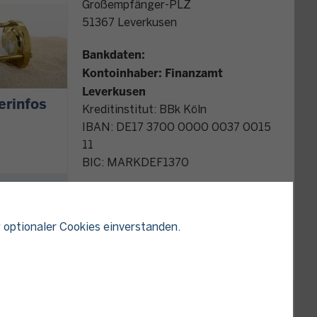
Großempfänger-PLZ
51367 Leverkusen
Bankdaten:
Kontoinhaber: Finanzamt
Leverkusen
erinfos
Kreditinstitut: BBk Köln
IBAN: DE17 3700 0000 0037 0015
11
BIC: MARKDEF1370
Dienststellenleitung:
Frau Hecker
 optionaler Cookies einverstanden.
Kontakt Datenschutz im Finanzamt
nd online
Sie einen
liegen
KARTE