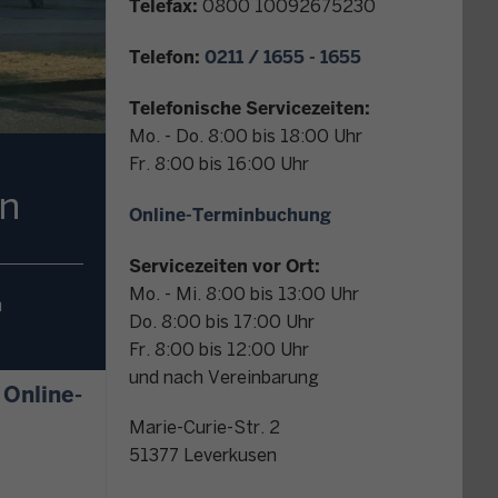
Telefax:
0800 10092675230
r
K
Telefon:
0211 / 1655 - 1655
o
n
Telefonische Servicezeiten:
t
Mo. - Do. 8:00 bis 18:00 Uhr
a
Fr. 8:00 bis 16:00 Uhr
k
en
t
Online-Terminbuchung
Servicezeiten vor Ort:
Mo. - Mi. 8:00 bis 13:00 Uhr
m
Do. 8:00 bis 17:00 Uhr
Fr. 8:00 bis 12:00 Uhr
und nach Vereinbarung
r Online-Finanzamt
Marie-Curie-Str. 2
51377
Leverkusen