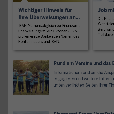
e
k
g
n
o
Wichtiger Hinweis für
Job mi
e
o
d
Ihre Überweisungen an
n
Die Finan
r
e
das Finanzamt
S
Westfalen
IBAN-Namensabgleich bei Finanzamt-
d
r
i
Berufsmög
Überweisungen: Seit Oktober 2025
n
b
Teil davo
e
prüfen einige Banken den Namen des
u
e
a
Kontoinhabers und IBAN.
n
n
u
g
ö
c
,
t
h
Rund um Vereine und das E
G
i
o
r
g
Informationen rund um die Ansp
h
u
e
engagieren und weitere Informa
n
n
n
unten verlinkten Seiten Ihrer F
e
d
e
e
s
i
i
t
n
n
e
b
e