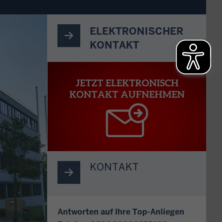
ELEKTRONISCHER
KONTAKT
E
l
e
k
t
r
o
n
i
KONTAKT
s
c
h
Antworten auf Ihre Top-Anliegen
e