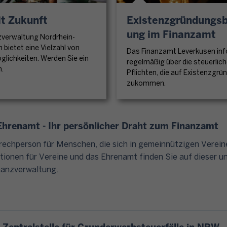
t
i
:
S
t Zukunft
Existenzgründungsb
n
E
t
e
ung im Finanzamt
L
zverwaltung Nordrhein-
e
E
S
 bietet eine Vielzahl von
u
Das Finanzamt Leverkusen inf
i
T
lichkeiten. Werden Sie ein
regelmäßig über die steuerlic
e
n
E
n.
Pflichten, die auf Existenzgr
r
k
R
zukommen.
i
o
s
n
m
t
f
m
e
hrenamt - Ihr persönlicher Draht zum Finanzamt
o
e
h
s
rechperson für Menschen, die sich in gemeinnützigen Verein
n
t
,
tionen für Vereine und das Ehrenamt finden Sie auf dieser u
s
f
u
inanzverwaltung.
t
ü
n
e
r
t
u
"
e
e
E
r
r
L