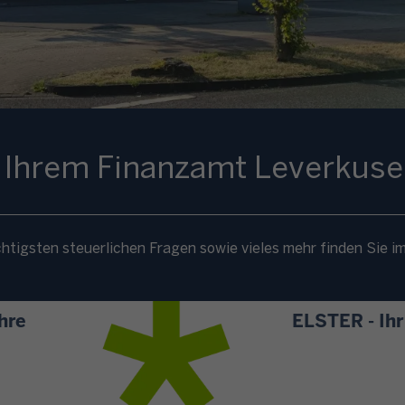
i Ihrem Finanzamt Leverkus
htigsten steuerlichen Fragen sowie vieles mehr finden Sie i
hre
ELSTER - Ih
A
l
l