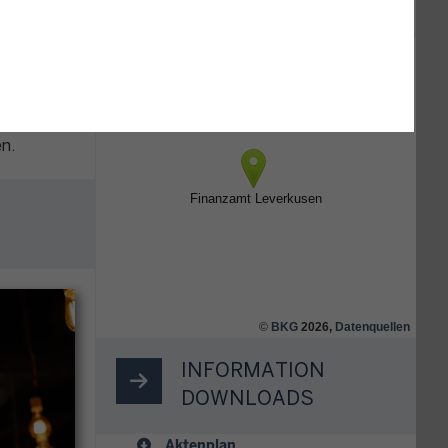
sätzlich
ch
ns
n.
©
BKG
2026,
Datenquellen
INFORMATION
DOWNLOADS
Aktenplan