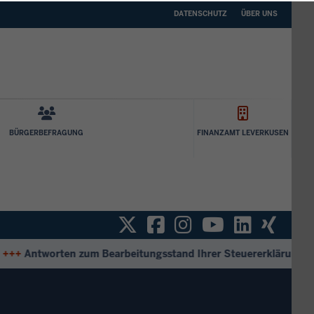
DATENSCHUTZ
ÜBER
DATENSCHUTZ
ÜBER UNS
UNS
BÜRGERBEFRAGUNG
FINANZAMT LEVERKUSEN
Twitter
Facebook
Instagram
YouTube
Linked
Xin
+
Antworten zum Bearbeitungsstand Ihrer Steuererklärung
+++