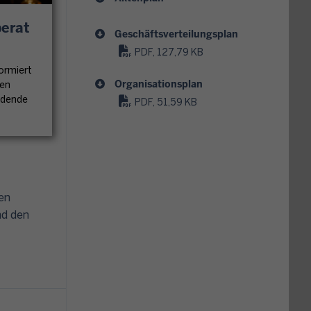
erat
Geschäftsverteilungsplan
PDF, 127,79 KB
ormiert
Organisationsplan
hen
ündende
PDF, 51,59 KB
en
nd den