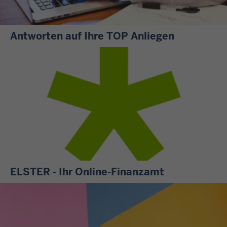
Antworten auf Ihre TOP Anliegen
S
i
e
m
ö
c
h
t
e
n
ELSTER - Ihr Online-Finanzamt
w
A
i
l
s
l
s
e
e