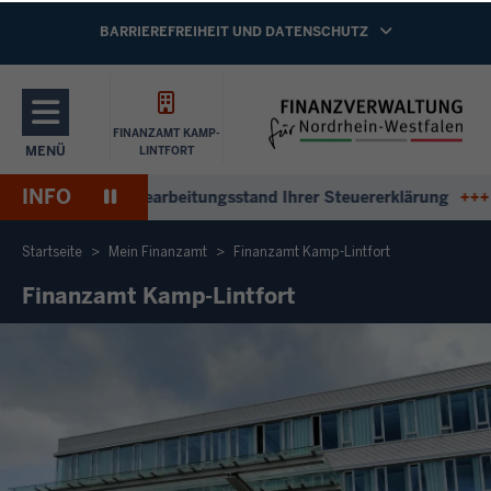
Direkt zum Inhalt
NAVIGATION AKTIVIEREN/DEAKTIVIEREN:
BARRIEREFREIHEIT UND DATENSCHUTZ
FINANZAMT KAMP-
MENÜ
LINTFORT
NAVIGATION AKTIVIEREN/DEAKTIVIEREN: HAUPTMENÜ
INFO
Pause
ntworten zum Bearbeitungsstand Ihrer Steuererklärung
+++
An
Wiedergabe
Startseite
Mein Finanzamt
Finanzamt Kamp-Lintfort
Finanzamt Kamp-Lintfort