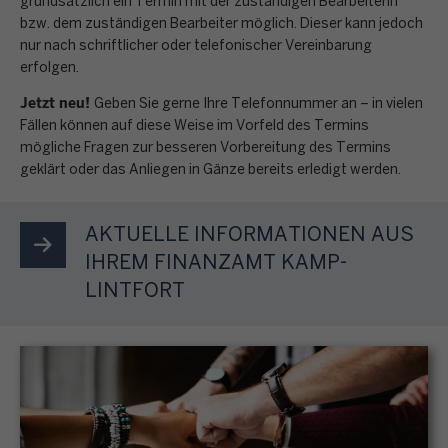
g
grundsätzlich ein Termin mit der zuständigen Bearbeiterin
n
E
n
n
k
bzw. dem zuständigen Bearbeiter möglich. Dieser kann jedoch
a
e
i
e
s
nur nach schriftlicher oder telefonischer Vereinbarung
t
b
n
n
i
erfolgen.
e
r
e
p
k
n
r
o
Jetzt neu!
n
e
Geben Sie gerne Ihre Telefonnummer an – in vielen
o
b
e
n
o
Fällen können auf diese Weise im Vorfeld des Termins
r
m
e
n
i
mögliche Fragen zur besseren Vorbereitung des Termins
r
s
m
s
M
geklärt oder das Anliegen in Gänze bereits erledigt werden.
s
d
ö
e
t
e
c
n
n
n
i
n
h
u
l
AKTUELLE INFORMATIONEN AUS
s
m
ü
e
n
i
t
IHREM FINANZAMT KAMP-
m
p
g
c
e
LINTFORT
t
u
S
,
h
u
e
n
T
G
e
e
s
k
e
r
n
r
F
t
u
u
B
e
o
S
e
n
e
r
r
t
r
d
s
k
m
e