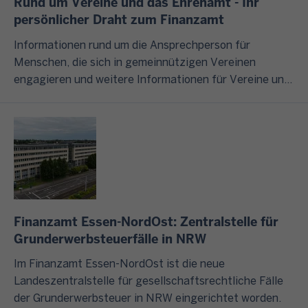
Rund um Vereine und das Ehrenamt - Ihr
,
e
e
n
g
persönlicher Draht zum Finanzamt
d
n
n
g
U
e
S
e
r
Informationen rund um die Ansprechperson für
n
r
t
n
u
Menschen, die sich in gemeinnützigen Vereinen
t
F
e
?
n
engagieren und weitere Informationen für Vereine und
e
i
u
d
das Ehrenamt finden Sie auf dieser und den unten
r
n
e
I
s
verlinkten Seiten Ihrer Finanzverwaltung.
n
a
r
m
ä
e
n
c
F
t
h
z
h
o
z
m
v
a
l
l
e
e
t
g
i
n
r
b
e
c
Finanzamt Essen-NordOst: Zentralstelle für
u
w
o
n
h
Grunderwerbsteuerfälle in NRW
n
a
t
d
b
d
l
Im Finanzamt Essen-NordOst ist die neue
e
i
t
o
Landeszentralstelle für gesellschaftsrechtliche Fälle
n
s
W
u
d
der Grunderwerbsteuer in NRW eingerichtet worden.
h
z