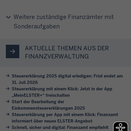
e
n
e
a
u
i
g
r
b
m
t
.
Weitere zuständige Finanzämter mit
e
3
e
E
l
n
Sonderaufgaben
1
r
L
a
w
.
e
S
s
i
J
T
T
s
r
AKTUELLE THEMEN AUS DER
u
h
E
e
I
l
FINANZVERWALTUNG
e
R
n
h
i
m
e
S
n
d
e
r
Steuererklärung 2025 digital erledigen: Frist endet am
i
e
e
n
31. Juli 2026
m
e
n
s
Steuererklärung mit einem Klick: Jetzt in der App
.
ö
s
b
F
„MeinELSTER+“ freischalten
K
g
i
e
o
Start der Bearbeitung der
l
l
c
i
l
Einkommensteuererklärungen 2025
i
i
h
s
Steuererklärung per App mit einem Klick: Finanzamt
g
c
c
v
informiert über neues ELSTER-Angebot
p
e
k
h
Schnell, sicher und digital: Finanzamt empfiehlt
o
i
j