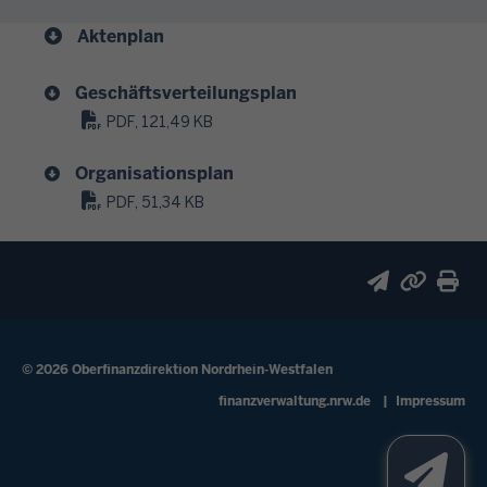
e
e
u
Aktenplan
u
e
e
r
Geschäftsverteilungsplan
r
l
e
PDF, 121,49 KB
i
r
c
Organisationsplan
k
h
PDF, 51,34 KB
l
b
ä
e
r
r
u
a
n
t
g
e
u
© 2026 Oberfinanzdirektion Nordrhein-Westfalen
n
n
Fußzeile
finanzverwaltung.nrw.de
Impressum
,
d
v
s
e
t