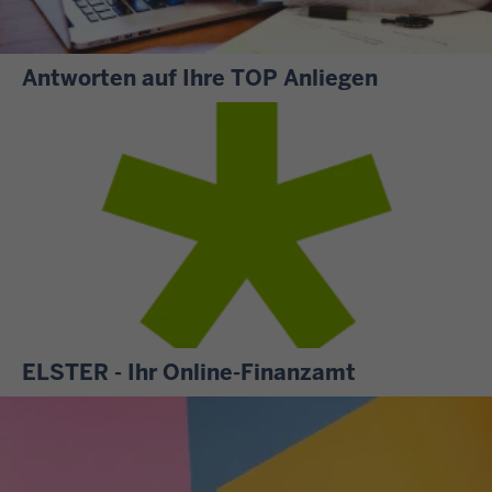
Antworten auf Ihre TOP Anliegen
S
i
e
m
ö
c
h
t
e
n
ELSTER - Ihr Online-Finanzamt
w
A
i
l
s
l
s
e
e