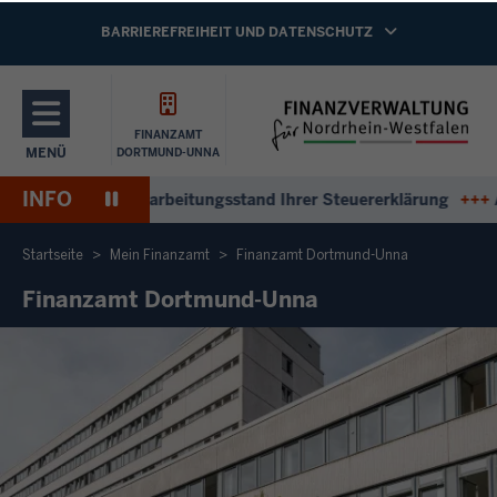
Direkt zum Inhalt
NAVIGATION AKTIVIEREN/DEAKTIVIEREN:
BARRIEREFREIHEIT UND DATENSCHUTZ
FINANZAMT
MENÜ
DORTMUND-UNNA
NAVIGATION AKTIVIEREN/DEAKTIVIEREN: HAUPTMENÜ
INFO
Pause
tworten zum Bearbeitungsstand Ihrer Steuererklärung
+++
Ant
Wiedergabe
Startseite
Mein Finanzamt
Finanzamt Dortmund-Unna
Finanzamt Dortmund-Unna