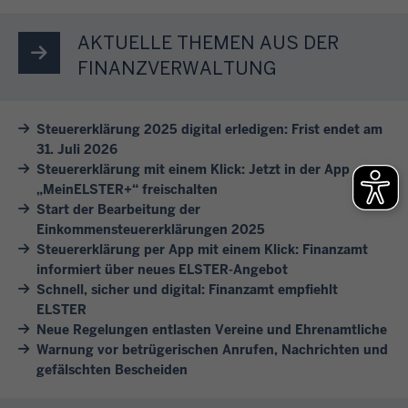
n
e
e
e
e
u
n
i
AKTUELLE THEMEN AUS DER
l
e
a
n
FINANZVERWALTUNG
l
r
u
r
e
t
f
e
E
h
Steuererklärung 2025 digital erledigen: Frist endet am
g
i
r
31. Juli 2026
e
e
c
Steuererklärung mit einem Klick: Jetzt in der App
s
m
l
h
„MeinELSTER+“ freischalten
t
e
i
e
Start der Bearbeitung der
e
n
s
n
Einkommensteuererklärungen 2025
l
e
t
.
Steuererklärung per App mit einem Klick: Finanzamt
l
r
e
informiert über neues ELSTER-Angebot
u
k
Schnell, sicher und digital: Finanzamt empfiehlt
t
L
n
ELSTER
l
.
a
g
Neue Regelungen entlasten Vereine und Ehrenamtliche
ä
s
Warnung vor betrügerischen Anrufen, Nachrichten und
e
r
s
gefälschten Bescheiden
i
e
e
n
n
n