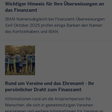
e
n
e
Wichtiger Hinweis für Ihre Überweisungen an
a
u
i
g
r
das Finanzamt
b
m
t
.
e
3
IBAN-Namensabgleich bei Finanzamt-Überweisungen:
e
E
l
n
1
Seit Oktober 2025 prüfen einige Banken den Namen
r
L
a
w
.
des Kontoinhabers und IBAN.
e
S
s
i
J
T
T
s
r
u
h
E
e
I
l
e
R
n
h
i
m
e
S
n
d
e
r
i
e
e
n
m
e
n
s
.
ö
s
b
F
K
Rund um Vereine und das Ehrenamt - Ihr
g
i
e
o
l
persönlicher Draht zum Finanzamt
l
c
i
l
i
i
h
s
g
Informationen rund um die Ansprechperson für
c
c
v
p
e
Menschen, die sich in gemeinnützigen Vereinen
k
h
o
i
j
engagieren und weitere Informationen für Vereine und