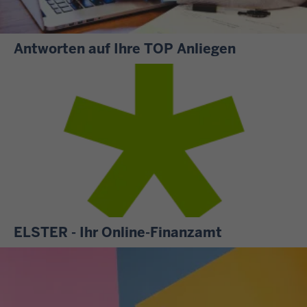
Antworten auf Ihre TOP Anliegen
S
i
e
m
ö
c
h
t
e
n
ELSTER - Ihr Online-Finanzamt
w
A
i
l
s
l
s
e
e