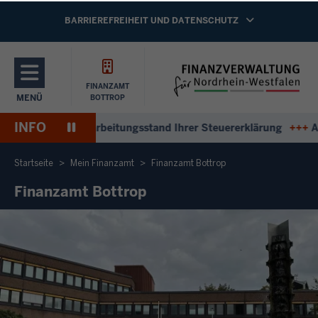
Direkt zum Inhalt
NAVIGATION AKTIVIEREN/DEAKTIVIEREN:
BARRIEREFREIHEIT UND DATENSCHUTZ
FINANZAMT
MENÜ
BOTTROP
NAVIGATION AKTIVIEREN/DEAKTIVIEREN: HAUPTMENÜ
INFO
Pause
worten zum Bearbeitungsstand Ihrer Steuererklärung
+++
Antw
Wiedergabe
Startseite
Mein Finanzamt
Finanzamt Bottrop
Finanzamt Bottrop