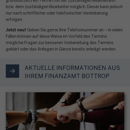
g
grundsätzlich ein Termin mit der zuständigen Bearbeiterin
n
E
n
n
k
bzw. dem zuständigen Bearbeiter möglich. Dieser kann jedoch
a
e
i
e
s
nur nach schriftlicher oder telefonischer Vereinbarung
t
b
n
n
i
erfolgen.
e
r
e
p
k
n
r
o
Jetzt neu!
n
e
Geben Sie gerne Ihre Telefonnummer an – in vielen
o
b
e
n
o
Fällen können auf diese Weise im Vorfeld des Termins
r
m
e
n
i
mögliche Fragen zur besseren Vorbereitung des Termins
r
s
m
s
M
geklärt oder das Anliegen in Gänze bereits erledigt werden.
s
d
ö
e
t
e
c
n
n
n
i
n
h
u
l
AKTUELLE INFORMATIONEN AUS
s
m
ü
e
n
i
t
IHREM FINANZAMT BOTTROP
m
p
g
c
e
t
u
S
,
h
u
e
n
T
G
e
e
s
k
e
r
n
r
F
t
u
u
B
e
o
S
e
n
e
r
r
t
r
d
s
k
m
e