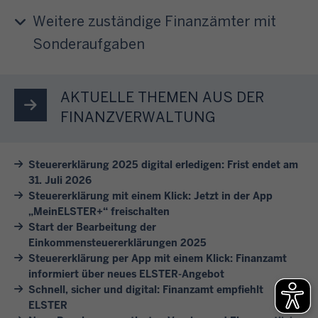
e
n
e
a
u
i
Weitere zuständige Finanzämter mit
g
r
b
m
t
.
Sonderaufgaben
e
3
e
E
l
n
1
r
L
a
w
.
e
S
s
AKTUELLE THEMEN AUS DER
i
J
T
T
s
r
FINANZVERWALTUNG
u
h
E
e
I
l
e
R
n
h
i
m
Steuererklärung 2025 digital erledigen: Frist endet am
e
S
n
d
31. Juli 2026
e
r
i
e
e
Steuererklärung mit einem Klick: Jetzt in der App
n
m
e
n
s
„MeinELSTER+“ freischalten
.
ö
s
b
F
Start der Bearbeitung der
K
g
i
e
Einkommensteuererklärungen 2025
o
l
l
c
Steuererklärung per App mit einem Klick: Finanzamt
i
l
i
i
informiert über neues ELSTER-Angebot
h
s
g
c
c
Schnell, sicher und digital: Finanzamt empfiehlt
v
p
e
k
ELSTER
h
o
i
j