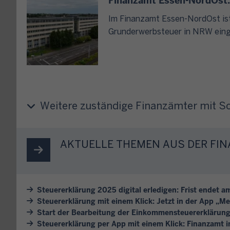
Finanzamt Essen-NordOst: 
u
e
n
e
s
Im Finanzamt Essen-NordOst ist 
A
r
t
Grunderwerbsteuer in NRW eing
n
u
i
r
n
m
u
d
m
f
U
t
o
m
e
d
Weitere zuständige Finanzämter mit 
s
s
e
a
F
r
t
o
e
AKTUELLE THEMEN AUS DER F
z
r
i
s
m
n
t
u
e
e
l
n
Steuererklärung 2025 digital erledigen: Frist endet am
u
a
Steuererklärung mit einem Klick: Jetzt in der App „M
p
e
r
Start der Bearbeitung der Einkommensteuererklärun
e
r
Steuererklärung per App mit einem Klick: Finanzamt
?
r