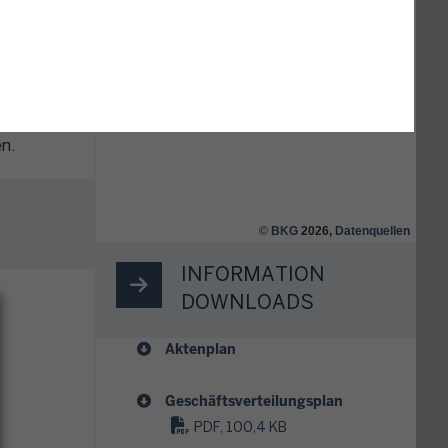
sätzlich
ch
ns
n.
©
BKG
2026,
Datenquellen
INFORMATION
DOWNLOADS
Aktenplan
Geschäftsverteilungsplan
PDF, 100,4 KB