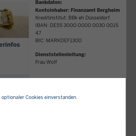
Bankdaten:
Kontoinhaber: Finanzamt Bergheim
Kreditinstitut: BBk eh Düsseldorf
IBAN: DE55 3000 0000 0030 0015
47
BIC: MARKDEF1300
erinfos
Dienststellenleitung:
Frau Wolf
Kontakt Datenschutz im Finanzamt
 optionaler Cookies einverstanden.
KARTE
nd online
Sie einen
liegen