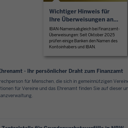
t
i
:
S
Wichtiger Hinweis für
n
E
t
e
Ihre Überweisungen an
L
e
E
S
das Finanzamt
u
IBAN-Namensabgleich bei Finanzamt-
i
T
Überweisungen: Seit Oktober 2025
e
n
E
prüfen einige Banken den Namen des
r
k
R
Kontoinhabers und IBAN.
i
o
s
n
m
t
f
m
e
hrenamt - Ihr persönlicher Draht zum Finanzamt
o
e
h
s
rechperson für Menschen, die sich in gemeinnützigen Verein
n
t
,
tionen für Vereine und das Ehrenamt finden Sie auf dieser u
s
f
u
inanzverwaltung.
t
ü
n
e
r
t
u
"
e
e
E
r
r
L