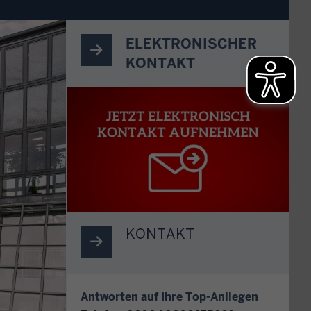
ELEKTRONISCHER
KONTAKT
E
l
e
k
t
r
o
n
i
KONTAKT
s
c
h
Antworten auf Ihre Top-Anliegen
e