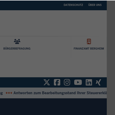
DATENSCHUTZ
ÜBER
DATENSCHUTZ
ÜBER UNS
UNS
BÜRGERBEFRAGUNG
FINANZAMT BERGHEIM
Twitter
Facebook
Instagram
YouTube
Linked
Xin
+++
Antworten zum Bearbeitungsstand Ihrer Steuererklärung
+