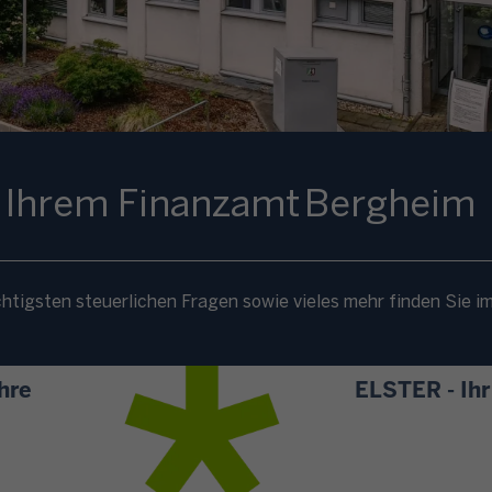
i Ihrem Finanzamt Bergheim
htigsten steuerlichen Fragen sowie vieles mehr finden Sie i
hre
ELSTER - Ih
A
l
l