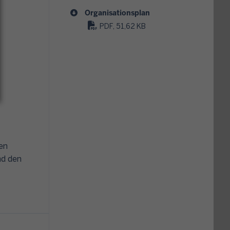
Organisationsplan
PDF, 51,62 KB
en
nd den