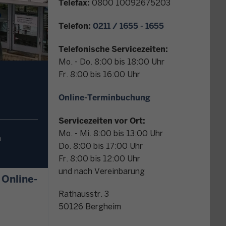
Telefax:
0800 10092675203
r
K
Telefon:
0211 / 1655 - 1655
o
n
Telefonische Servicezeiten:
t
Mo. - Do. 8:00 bis 18:00 Uhr
a
Fr. 8:00 bis 16:00 Uhr
k
t
Online-Terminbuchung
Servicezeiten vor Ort:
Mo. - Mi. 8:00 bis 13:00 Uhr
m
Do. 8:00 bis 17:00 Uhr
Fr. 8:00 bis 12:00 Uhr
und nach Vereinbarung
r Online-Finanzamt
Rathausstr. 3
50126
Bergheim