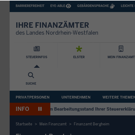
BARRIEREFREIHEIT
BARRIEREARME
BARRIEREFREIHEIT
EYE-ABLE
GEBÄRDENSPRACHE
LEICHTE
SPRACHEN
IHRE FINANZÄMTER
des Landes Nordrhein-Westfalen
Hauptnavigation
STEUERINFOS
ELSTER
MEIN FINANZAMT
SUCHE
Sekundäre
PRIVATPERSONEN
UNTERNEHMEN
WEITERE THEME
Navigation
INFO
Pause
+++
Antworten zum Bearbeitungsstand Ihrer Steuererklärung
Wiedergabe
Startseite
Mein Finanzamt
Finanzamt Bergheim