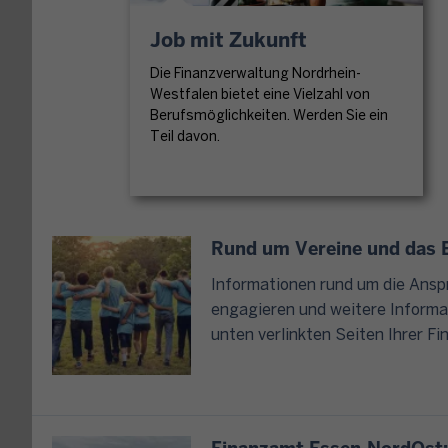
e
k
g
n
o
Job mit Zukunft
e
o
d
n
Die Finanzverwaltung Nordrhein-
r
e
S
Westfalen bietet eine Vielzahl von
d
r
i
Berufsmöglichkeiten. Werden Sie ein
n
b
Teil davon.
e
u
e
a
n
n
u
g
ö
c
,
t
h
Rund um Vereine und das E
G
i
o
r
g
Informationen rund um die Ansp
h
u
e
engagieren und weitere Informa
n
n
n
unten verlinkten Seiten Ihrer F
e
d
e
e
s
i
i
t
n
n
e
b
e