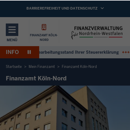
Direkt zum Inhalt
NAVIGATION AKTIVIEREN/DEAKTIVIEREN:
BARRIEREFREIHEIT UND DATENSCHUTZ
FINANZAMT KÖLN-
MENÜ
NORD
NAVIGATION AKTIVIEREN/DEAKTIVIEREN: HAUPTMENÜ
INFO
Pause
ntworten zum Bearbeitungsstand Ihrer Steuererklärung
+++
An
Wiedergabe
Startseite
Mein Finanzamt
Finanzamt Köln-Nord
Finanzamt Köln-Nord