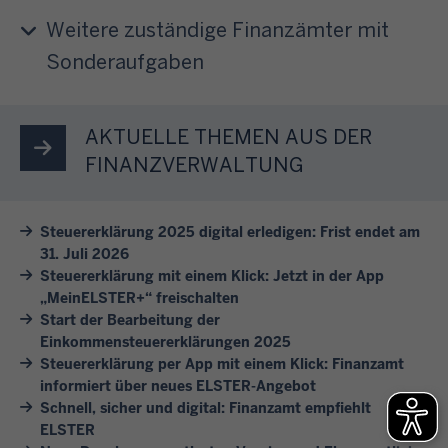
e
n
e
a
u
i
Weitere zuständige Finanzämter mit
g
r
b
m
t
.
Sonderaufgaben
e
3
e
E
l
n
1
r
L
a
w
.
e
S
s
AKTUELLE THEMEN AUS DER
i
J
T
T
s
r
FINANZVERWALTUNG
u
h
E
e
I
l
e
R
n
h
i
m
Steuererklärung 2025 digital erledigen: Frist endet am
e
S
n
d
31. Juli 2026
e
r
i
e
e
Steuererklärung mit einem Klick: Jetzt in der App
n
m
e
n
s
„MeinELSTER+“ freischalten
.
ö
s
b
F
Start der Bearbeitung der
K
g
i
e
Einkommensteuererklärungen 2025
o
l
l
c
Steuererklärung per App mit einem Klick: Finanzamt
i
l
i
i
informiert über neues ELSTER-Angebot
h
s
g
c
c
Schnell, sicher und digital: Finanzamt empfiehlt
v
p
e
k
ELSTER
h
o
i
j