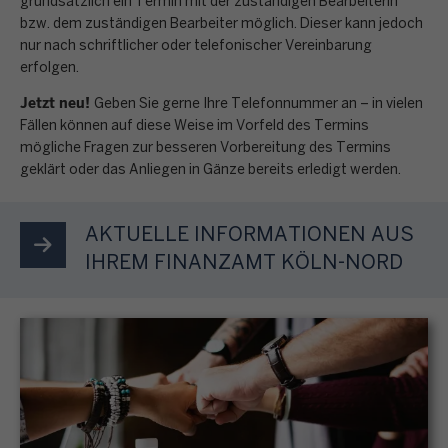
g
grundsätzlich ein Termin mit der zuständigen Bearbeiterin
n
E
n
n
k
bzw. dem zuständigen Bearbeiter möglich. Dieser kann jedoch
a
e
i
e
s
nur nach schriftlicher oder telefonischer Vereinbarung
t
b
n
n
i
erfolgen.
e
r
e
p
k
n
r
o
Jetzt neu!
n
e
Geben Sie gerne Ihre Telefonnummer an – in vielen
o
b
e
n
o
Fällen können auf diese Weise im Vorfeld des Termins
r
m
e
n
i
mögliche Fragen zur besseren Vorbereitung des Termins
r
s
m
s
M
geklärt oder das Anliegen in Gänze bereits erledigt werden.
s
d
ö
e
t
e
c
n
n
n
i
n
h
u
l
AKTUELLE INFORMATIONEN AUS
s
m
ü
e
n
i
t
IHREM FINANZAMT KÖLN-NORD
m
p
g
c
e
t
u
S
,
h
u
e
n
T
G
e
e
s
k
e
r
n
r
F
t
u
u
B
e
o
S
e
n
e
r
r
t
r
d
s
k
m
e