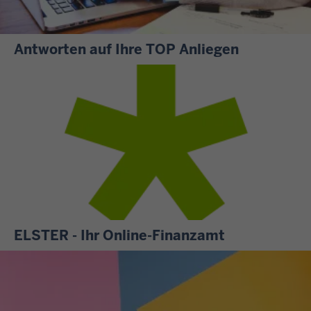
Antworten auf Ihre TOP Anliegen
S
i
e
m
ö
c
h
t
e
n
ELSTER - Ihr Online-Finanzamt
w
A
i
l
s
l
s
e
e