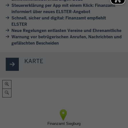
s
e
i
a
Steuererklärung per App mit einem Klick: Finanzamt
c
S
e
informiert über neues ELSTER-Angebot
m
h
t
Schnell, sicher und digital: Finanzamt empfiehlt
g
t
n
ELSTER
e
e
e
Neue Regelungen entlasten Vereine und Ehrenamtliche
e
u
n
i
Warnung vor betrügerischen Anrufen, Nachrichten und
l
e
a
n
gefälschten Bescheiden
l
r
u
r
e
t
f
e
E
h
g
KARTE
i
r
e
e
c
s
m
l
h
t
e
i
e
e
n
s
n
l
e
t
.
l
r
e
u
k
t
L
n
l
.
a
g
ä
s