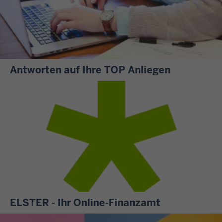
Antworten auf Ihre TOP Anliegen
S
i
e
m
ö
c
h
t
e
n
ELSTER - Ihr Online-Finanzamt
w
A
i