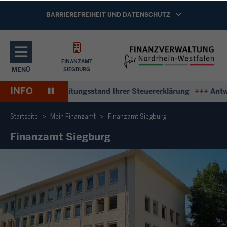
Direkt zum Inhalt
NAVIGATION AKTIVIEREN/DEAKTIVIEREN:
BARRIEREFREIHEIT UND DATENSCHUTZ
FINANZAMT
MENÜ
SIEGBURG
NAVIGATION AKTIVIEREN/DEAKTIVIEREN: HAUPTMENÜ
INFO
Pause
ten zum Bearbeitungsstand Ihrer Steuererklärung
+++
Antwort
Wiedergabe
Startseite
Mein Finanzamt
Finanzamt Siegburg
Finanzamt Siegburg