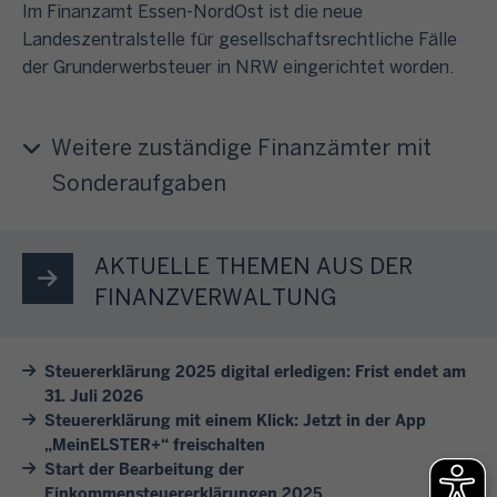
i
i
h
s
Im Finanzamt Essen-NordOst ist die neue
g
c
c
v
p
Landeszentralstelle für gesellschaftsrechtliche Fälle
e
k
h
o
i
der Grunderwerbsteuer in NRW eingerichtet worden.
j
e
t
n
e
a
n
e
F
l
h
S
i
Weitere zuständige Finanzämter mit
i
h
r
i
n
n
a
Sonderaufgaben
e
e
e
v
f
s
s
s
e
t
b
i
i
r
e
AKTUELLE THEMEN AUS DER
e
c
c
s
i
i
FINANZVERWALTUNG
h
h
c
n
m
d
e
h
i
F
u
r
i
Steuererklärung 2025 digital erledigen: Frist endet am
g
i
r
e
31. Juli 2026
e
e
n
c
Steuererklärung mit einem Klick: Jetzt in der App
u
d
A
a
„MeinELSTER+“ freischalten
h
n
e
n
n
Start der Bearbeitung der
!
d
n
l
z
Einkommensteuererklärungen 2025