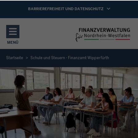
Direkt zum Inhalt
NAVIGATION AKTIVIEREN/DEAKTIVIEREN:
BARRIEREFREIHEIT UND DATENSCHUTZ
MENÜ
NAVIGATION AKTIVIEREN/DEAKTIVIEREN: HAUPTMENÜ
Startseite
Schule und Steuern - Finanzamt Wipperfürth