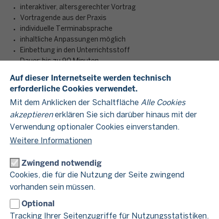
interaktiver, altersgerechter Vortrag
Vortragende aus der Praxis
individuelle Terminabsprache
inhaltliche Anpassungen möglich
Einbettung in den Unterrichtsstoff
Dauer: bis zu 90 Minuten
Auf dieser Internetseite werden technisch
erforderliche Cookies verwendet.
Im Unterrichtsprogramm „Schule und Steuern“ besuchen
Mit dem Anklicken der Schaltfläche
Alle Cookies
Mitarbeitende der Finanzämter die Schulen in Nordrhein-
akzeptieren
erklären Sie sich darüber hinaus mit der
Westfalen – ob Real-, Gesamt- oder Kollegschule, aber auch
Verwendung optionaler Cookies einverstanden.
Gymnasium: Wir erarbeiten gemeinsam mit den Schülerinnen
und Schülern einen grundlegenden Überblick über das
Weitere Informationen
deutsche Steuersystem.
Zwingend notwendig
Die Schülerinnen und Schüler lernen interaktiv und praxisnah
Cookies, die für die Nutzung der Seite zwingend
verschieden Arten von Steuern kennen und erfahren, wofür
vorhanden sein müssen.
diese verwendet werden. Schwerpunkte liegen dabei auf der
Umsatzsteuer- sowie Einkommensteuer. Neben der
Optional
Beantwortung von konkreten Fragen wie „Wie finanziert sich
Tracking Ihrer Seitenzugriffe für Nutzungsstatistiken.