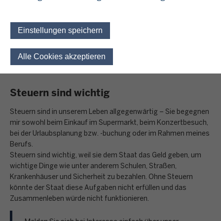
unser Staat?“ und „Was bedeutet Steuergerechtigkeit“? bleibt
aber auch genügend Zeit, die individuellen Fragen der
Schülerinnen und Schüler zu beantworten, wie zum Beispiel:
Einstellungen speichern
Versteuerung von Ferienjobs oder
Karrieremöglichkeiten in der Finanzverwaltung
Alle Cookies akzeptieren
Einwilligung für optionale 
Steuern sind wichtig
Steuern sind in unserem Leben allgegenwärtig – Sie begegnen
mir sowohl beim Einkauf im Supermarkt, beim Konzertbesuch,
bei der Urlaubsplanung bzw. -buchung oder im Rahmen meines
Berufs.
Steuern sind wichtig, weil sie dem Staat das Geld geben, um
wichtige Dinge wie unter anderem Schulen, Straßen,
Krankenhäuser und Sicherheit zu bezahlen. Ohne Steuern
könnte der Staat diese Aufgaben nicht erfüllen und das
Zusammenleben würde nicht funktionieren.