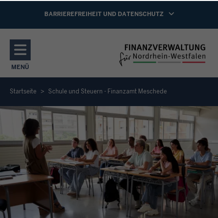
Direkt zum Inhalt
NAVIGATION AKTIVIEREN/DEAKTIVIEREN:
BARRIEREFREIHEIT UND DATENSCHUTZ
MENÜ
NAVIGATION AKTIVIEREN/DEAKTIVIEREN: HAUPTMENÜ
Startseite
Schule und Steuern - Finanzamt Meschede