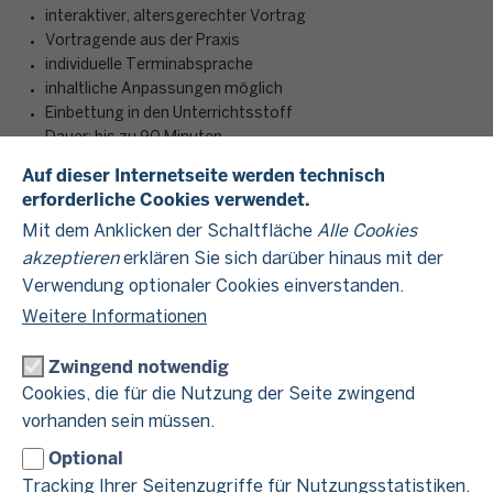
interaktiver, altersgerechter Vortrag
Vortragende aus der Praxis
individuelle Terminabsprache
inhaltliche Anpassungen möglich
Einbettung in den Unterrichtsstoff
Dauer: bis zu 90 Minuten
Auf dieser Internetseite werden technisch
erforderliche Cookies verwendet.
Im Unterrichtsprogramm „Schule und Steuern“ besuchen
Mit dem Anklicken der Schaltfläche
Alle Cookies
Mitarbeitende der Finanzämter die Schulen in Nordrhein-
akzeptieren
erklären Sie sich darüber hinaus mit der
Westfalen – ob Real-, Gesamt- oder Kollegschule, aber auch
Verwendung optionaler Cookies einverstanden.
Gymnasium: Wir erarbeiten gemeinsam mit den Schülerinnen
und Schülern einen grundlegenden Überblick über das
Weitere Informationen
deutsche Steuersystem.
Zwingend notwendig
Die Schülerinnen und Schüler lernen interaktiv und praxisnah
Cookies, die für die Nutzung der Seite zwingend
verschieden Arten von Steuern kennen und erfahren, wofür
vorhanden sein müssen.
diese verwendet werden. Schwerpunkte liegen dabei auf der
Umsatzsteuer- sowie Einkommensteuer. Neben der
Optional
Beantwortung von konkreten Fragen wie „Wie finanziert sich
Tracking Ihrer Seitenzugriffe für Nutzungsstatistiken.