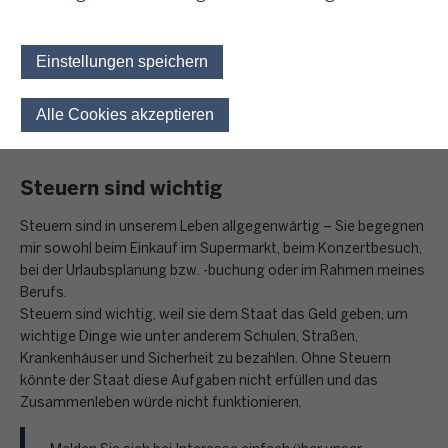
unser Staat?“ und „Was bedeutet Steuergerechtigkeit“? bleibt
aber auch genügend Zeit, die individuellen Fragen der
Schülerinnen und Schüler zu beantworten, wie zum Beispiel:
Einstellungen speichern
Versteuerung von Ferienjobs oder
Karrieremöglichkeiten in der Finanzverwaltung
Alle Cookies akzeptieren
Einwilligung für optionale 
Steuern sind wichtig
Steuern sind in unserem Leben allgegenwärtig – Sie begegnen
mir sowohl beim Einkauf im Supermarkt, beim Konzertbesuch,
bei der Urlaubsplanung bzw. -buchung oder im Rahmen meines
Berufs.
Steuern sind wichtig, weil sie dem Staat das Geld geben, um
wichtige Dinge wie unter anderem Schulen, Straßen,
Krankenhäuser und Sicherheit zu bezahlen. Ohne Steuern
könnte der Staat diese Aufgaben nicht erfüllen und das
Zusammenleben würde nicht funktionieren.