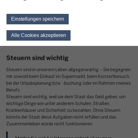
unser Staat?“ und „Was bedeutet Steuergerechtigkeit“? bleibt
aber auch genügend Zeit, die individuellen Fragen der
Schülerinnen und Schüler zu beantworten, wie zum Beispiel:
Einstellungen speichern
Versteuerung von Ferienjobs oder
Karrieremöglichkeiten in der Finanzverwaltung
Alle Cookies akzeptieren
Einwilligung für optionale 
Steuern sind wichtig
Steuern sind in unserem Leben allgegenwärtig – Sie begegnen
mir sowohl beim Einkauf im Supermarkt, beim Konzertbesuch,
bei der Urlaubsplanung bzw. -buchung oder im Rahmen meines
Berufs.
Steuern sind wichtig, weil sie dem Staat das Geld geben, um
wichtige Dinge wie unter anderem Schulen, Straßen,
Krankenhäuser und Sicherheit zu bezahlen. Ohne Steuern
könnte der Staat diese Aufgaben nicht erfüllen und das
Zusammenleben würde nicht funktionieren.