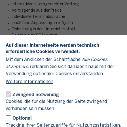
interaktiver, altersgerechter Vortrag
Vortragende aus der Praxis
individuelle Terminabsprache
inhaltliche Anpassungen möglich
Einbettung in den Unterrichtsstoff
Dauer: bis zu 90 Minuten
Auf dieser Internetseite werden technisch
erforderliche Cookies verwendet.
Im Unterrichtsprogramm „Schule und Steuern“ besuchen
Mit dem Anklicken der Schaltfläche
Alle Cookies
Mitarbeitende der Finanzämter die Schulen in Nordrhein-
akzeptieren
erklären Sie sich darüber hinaus mit der
Westfalen – ob Real-, Gesamt- oder Kollegschule, aber auch
Verwendung optionaler Cookies einverstanden.
Gymnasium: Wir erarbeiten gemeinsam mit den Schülerinnen
und Schülern einen grundlegenden Überblick über das
Weitere Informationen
deutsche Steuersystem.
Zwingend notwendig
Die Schülerinnen und Schüler lernen interaktiv und praxisnah
Cookies, die für die Nutzung der Seite zwingend
verschieden Arten von Steuern kennen und erfahren, wofür
vorhanden sein müssen.
diese verwendet werden. Schwerpunkte liegen dabei auf der
Umsatzsteuer- sowie Einkommensteuer. Neben der
Optional
Beantwortung von konkreten Fragen wie „Wie finanziert sich
Tracking Ihrer Seitenzugriffe für Nutzungsstatistiken.