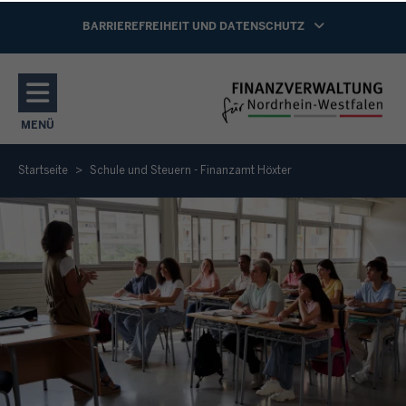
Direkt zum Inhalt
NAVIGATION AKTIVIEREN/DEAKTIVIEREN:
BARRIEREFREIHEIT UND DATENSCHUTZ
MENÜ
NAVIGATION AKTIVIEREN/DEAKTIVIEREN: HAUPTMENÜ
Startseite
Schule und Steuern - Finanzamt Höxter