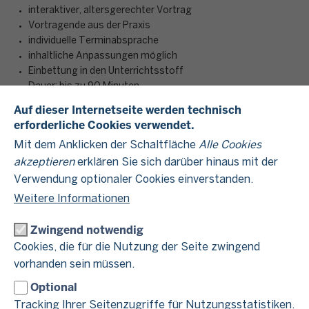
interaktiver, altersgerechter Vortrag
Vortragende aus der Praxis
individuelle Terminabsprache
inhaltliche Anpassungen möglich
Einbettung in den Unterrichtsstoff
Dauer: bis zu 90 Minuten
Auf dieser Internetseite werden technisch
erforderliche Cookies verwendet.
Im Unterrichtsprogramm „Schule und Steuern“ besuchen
Mit dem Anklicken der Schaltfläche
Alle Cookies
Mitarbeitende der Finanzämter die Schulen in Nordrhein-
akzeptieren
erklären Sie sich darüber hinaus mit der
Westfalen – ob Real-, Gesamt- oder Kollegschule, aber auch
Verwendung optionaler Cookies einverstanden.
Gymnasium: Wir erarbeiten gemeinsam mit den Schülerinnen
und Schülern einen grundlegenden Überblick über das
Weitere Informationen
deutsche Steuersystem.
Zwingend notwendig
Die Schülerinnen und Schüler lernen interaktiv und praxisnah
Cookies, die für die Nutzung der Seite zwingend
verschieden Arten von Steuern kennen und erfahren, wofür
vorhanden sein müssen.
diese verwendet werden. Schwerpunkte liegen dabei auf der
Umsatzsteuer- sowie Einkommensteuer. Neben der
Optional
Beantwortung von konkreten Fragen wie „Wie finanziert sich
Tracking Ihrer Seitenzugriffe für Nutzungsstatistiken.