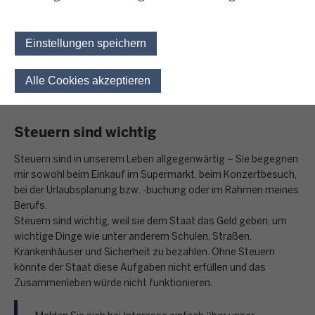
unser Staat?“ und „Was bedeutet Steuergerechtigkeit“? bleibt
aber auch genügend Zeit, die individuellen Fragen der
Schülerinnen und Schüler zu beantworten, wie zum Beispiel:
Einstellungen speichern
Versteuerung von Ferienjobs oder
Karrieremöglichkeiten in der Finanzverwaltung
Alle Cookies akzeptieren
Einwilligung für optionale 
Steuern sind wichtig
Steuern sind in unserem Leben allgegenwärtig – Sie begegnen
mir sowohl beim Einkauf im Supermarkt, beim Konzertbesuch,
bei der Urlaubsplanung bzw. -buchung oder im Rahmen meines
Berufs.
Steuern sind wichtig, weil sie dem Staat das Geld geben, um
wichtige Dinge wie unter anderem Schulen, Straßen,
Krankenhäuser und Sicherheit zu bezahlen. Ohne Steuern
könnte der Staat diese Aufgaben nicht erfüllen und das
Zusammenleben würde nicht funktionieren.