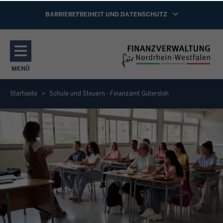
Direkt zum Inhalt
NAVIGATION AKTIVIEREN/DEAKTIVIEREN:
BARRIEREFREIHEIT UND DATENSCHUTZ
MENÜ
NAVIGATION AKTIVIEREN/DEAKTIVIEREN: HAUPTMENÜ
Startseite
Schule und Steuern - Finanzamt Gütersloh