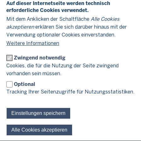
Auf dieser Internetseite werden technisch
sogenannten Realsplitting einzuholen.
erforderliche Cookies verwendet.
Zahlungen
Unterhalt
, die dem
des anderen dienen, sind für
Mit dem Anklicken der Schaltfläche
Alle Cookies
steuerlich abzugsfähig
den Leistenden
.
akzeptieren
erklären Sie sich darüber hinaus mit der
zwei Möglichkeiten
Verwendung optionaler Cookies einverstanden.
Dabei gibt es
: Entweder als
Sonderausgaben
außergewöhnliche Belastung.
Weitere Informationen
. Oder als
Beides zusammen geht nicht!
Auch eine Aufteilung der
Zwingend notwendig
Aufwendungen auf Sonderausgaben und außergewöhnliche
Belastungen ist nicht möglich.
Cookies, die für die Nutzung der Seite zwingend
vorhanden sein müssen.
Abzug als
Für den Unterhaltsleistenden ist der
Sonderausgaben
günstiger
Optional
steuerlich meist
, da hier der
Höchstbetrag
höher
geltende
im Kalenderjahr
ist als der
Tracking Ihrer Seitenzugriffe für Nutzungsstatistiken.
Höchstbetrag für außergewöhnliche Belastungen. Der
erhöht
Höchstbetrag
sich noch um die tatsächlich
Basis-Krankenversicherung
Einstellungen speichern
geleisteten Beiträge für die
und
Pflegeversicherung
gesetzliche
der unterstützten Person.
Diese Möglichkeit des Sonderausgabenabzugs nennt man
Alle Cookies akzeptieren
Einwilligung für optionale 
Realsplitting
auch
.