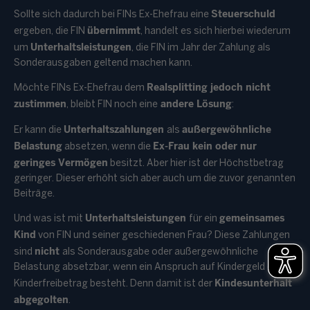
Steuerschuld
Sollte sich dadurch bei FINs Ex-Ehefrau eine
übernimmt
ergeben, die FIN
, handelt es sich hierbei wiederum
Unterhaltsleistungen
um
, die FIN im Jahr der Zahlung als
Sonderausgaben geltend machen kann.
Realsplitting jedoch nicht
Möchte FINs Ex-Ehefrau dem
zustimmen
andere Lösung
, bleibt FIN noch eine
:
Unterhaltszahlungen
außergewöhnliche
Er kann die
als
Belastung
Ex-Frau kein oder nur
absetzen, wenn die
geringes Vermögen
besitzt. Aber hier ist der Höchstbetrag
geringer. Dieser erhöht sich aber auch um die zuvor genannten
Beiträge.
Unterhaltsleistungen
gemeinsames
Und was ist mit
für ein
Kind
von FIN und seiner geschiedenen Frau? Diese Zahlungen
nicht
sind
als Sonderausgabe oder außergewöhnliche
Belastung absetzbar, wenn ein Anspruch auf Kindergeld oder
Kindesunterhalt
Kinderfreibetrag besteht. Denn damit ist der
abgegolten
.