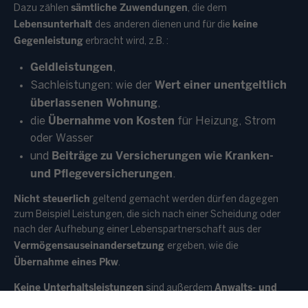
sämtliche Zuwendungen
Dazu zählen
, die dem
Lebensunterhalt
keine
des anderen dienen und für die
Gegenleistung
erbracht wird, z.B. :
Geldleistungen
,
Wert einer unentgeltlich
Sachleistungen: wie der
überlassenen Wohnung
,
Übernahme von Kosten
die
für Heizung, Strom
oder Wasser
Beiträge zu Versicherungen wie Kranken-
und
und Pflegeversicherungen
.
Nicht steuerlich
geltend gemacht werden dürfen dagegen
zum Beispiel Leistungen, die sich nach einer Scheidung oder
nach der Aufhebung einer Lebenspartnerschaft aus der
Vermögensauseinandersetzung
ergeben, wie die
Übernahme eines Pkw
.
Keine Unterhaltsleistungen
Anwalts- und
sind außerdem
Gerichtskosten
, die entstehen, um die Zustimmung zum