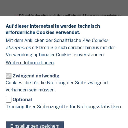
Pflichtfelder sind sichtbar mit einem Stern gekennzeichnet
Auf dieser Internetseite werden technisch
Name
erforderliche Cookies verwendet.
Mit dem Anklicken der Schaltfläche
Alle Cookies
akzeptieren
erklären Sie sich darüber hinaus mit der
Straße, Nr
Verwendung optionaler Cookies einverstanden.
Weitere Informationen
PLZ, Ort
Zwingend notwendig
Cookies, die für die Nutzung der Seite zwingend
vorhanden sein müssen.
Telefonnummer
Optional
Tracking Ihrer Seitenzugriffe für Nutzungsstatistiken.
E-Mail-Adresse
Einstellungen speichern