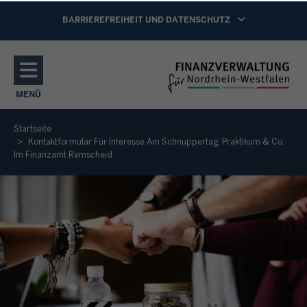
Direkt zum Inhalt
NAVIGATION AKTIVIEREN/DEAKTIVIEREN:
BARRIEREFREIHEIT UND DATENSCHUTZ
MENÜ
NAVIGATION AKTIVIEREN/DEAKTIVIEREN: HAUPTMENÜ
Startseite
Kontaktformular Für Interesse Am Schnuppertag, Praktikum & Co.
Im Finanzamt Remscheid