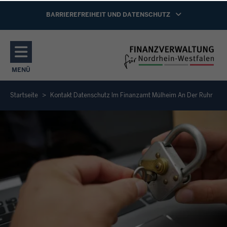
Direkt zum Inhalt
NAVIGATION AKTIVIEREN/DEAKTIVIEREN:
BARRIEREFREIHEIT UND DATENSCHUTZ
MENÜ
NAVIGATION AKTIVIEREN/DEAKTIVIEREN: HAUPTMENÜ
Startseite
Kontakt Datenschutz Im Finanzamt Mülheim An Der Ruhr