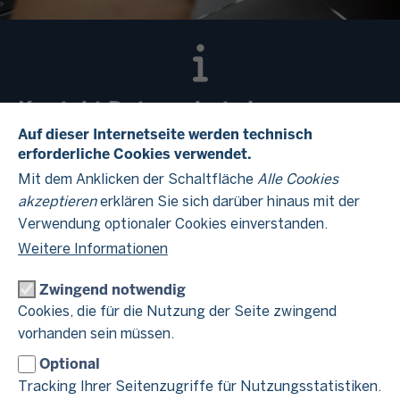
Kontakt Datenschutz im
Finanzamt Mülheim an der Ruhr
Auf dieser Internetseite werden technisch
erforderliche Cookies verwendet.
Mit dem Anklicken der Schaltfläche
Alle Cookies
Hinweise zum Datenschutz finden Sie im Beitrag
akzeptieren
erklären Sie sich darüber hinaus mit der
Datenschutzhinweise
"
".
Verwendung optionaler Cookies einverstanden.
Weitere Informationen
Zwingend notwendig
Cookies, die für die Nutzung der Seite zwingend
Verantwortlich für die Datenverarbeitung
vorhanden sein müssen.
im Finanzamt Mülheim an der Ruhr
Optional
Tracking Ihrer Seitenzugriffe für Nutzungsstatistiken.
Finanzamt Mülheim an der Ruhr