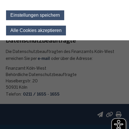
Haselbergstr. 20
50931 Köln
Einstellungen speichern
0211 / 1655 - 1655
Telefon:
Alle Cookies akzeptieren
Einwilligung für optionale 
Datenschutzbeauftragte
Die Datenschutzbeauftragten des Finanzamts Köln-West
e-mail
erreichen Sie per
oder über die Adresse:
Finanzamt Köln-West
Behördliche Datenschutzbeauftragte
Haselbergstr. 20
50931 Köln
0211 / 1655 - 1655
Telefon: