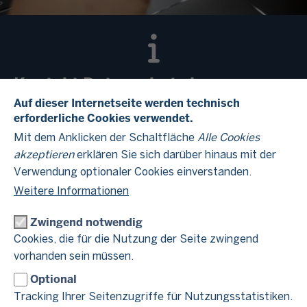
Kontakt Datenschutz im
Finanzamt Erkelenz
Auf dieser Internetseite werden technisch
erforderliche Cookies verwendet.
Mit dem Anklicken der Schaltfläche
Alle Cookies
Hinweise zum Datenschutz finden Sie im Beitrag
akzeptieren
erklären Sie sich darüber hinaus mit der
Datenschutzhinweise
"
".
Verwendung optionaler Cookies einverstanden.
Weitere Informationen
Zwingend notwendig
Cookies, die für die Nutzung der Seite zwingend
Verantwortlich für die Datenverarbeitung
vorhanden sein müssen.
im Finanzamt Erkelenz
Optional
Tracking Ihrer Seitenzugriffe für Nutzungsstatistiken.
Finanzamt Erkelenz