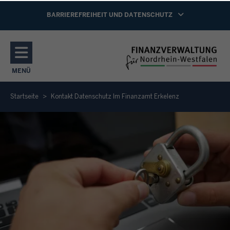
Direkt zum Inhalt
NAVIGATION AKTIVIEREN/DEAKTIVIEREN:
BARRIEREFREIHEIT UND DATENSCHUTZ
MENÜ
NAVIGATION AKTIVIEREN/DEAKTIVIEREN: HAUPTMENÜ
Startseite
Kontakt Datenschutz Im Finanzamt Erkelenz