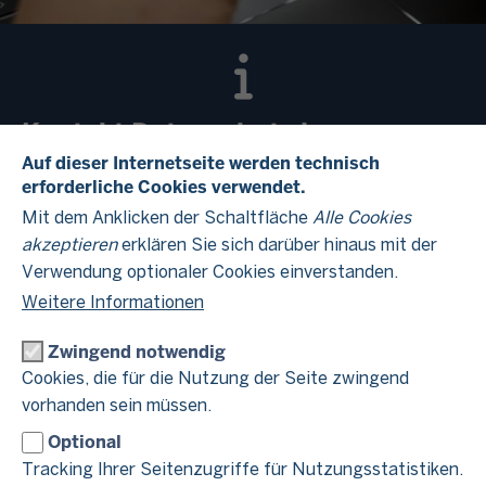
Kontakt Datenschutz im
Finanzamt Düsseldorf-Mettmann
Auf dieser Internetseite werden technisch
erforderliche Cookies verwendet.
Mit dem Anklicken der Schaltfläche
Alle Cookies
Hinweise zum Datenschutz finden Sie im Beitrag
akzeptieren
erklären Sie sich darüber hinaus mit der
Datenschutzhinweise
"
".
Verwendung optionaler Cookies einverstanden.
Weitere Informationen
Zwingend notwendig
Cookies, die für die Nutzung der Seite zwingend
Verantwortlich für die Datenverarbeitung
vorhanden sein müssen.
im Finanzamt Düsseldorf-Mettmann
Optional
Tracking Ihrer Seitenzugriffe für Nutzungsstatistiken.
Finanzamt Düsseldorf-Mettmann