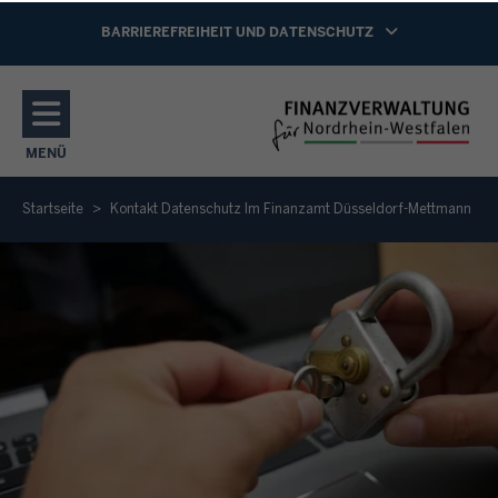
Direkt zum Inhalt
NAVIGATION AKTIVIEREN/DEAKTIVIEREN:
BARRIEREFREIHEIT UND DATENSCHUTZ
MENÜ
NAVIGATION AKTIVIEREN/DEAKTIVIEREN: HAUPTMENÜ
Startseite
Kontakt Datenschutz Im Finanzamt Düsseldorf-Mettmann