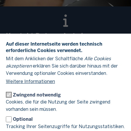
Kontakt Datenschutz im
Finanzamt Aachen-Kreis
Auf dieser Internetseite werden technisch
erforderliche Cookies verwendet.
Mit dem Anklicken der Schaltfläche
Alle Cookies
Hinweise zum Datenschutz finden Sie im Beitrag
akzeptieren
erklären Sie sich darüber hinaus mit der
Datenschutzhinweise
"
".
Verwendung optionaler Cookies einverstanden.
Weitere Informationen
Zwingend notwendig
Cookies, die für die Nutzung der Seite zwingend
Verantwortlich für die Datenverarbeitung
vorhanden sein müssen.
im Finanzamt Aachen-Kreis
Optional
Tracking Ihrer Seitenzugriffe für Nutzungsstatistiken.
Finanzamt Aachen-Kreis