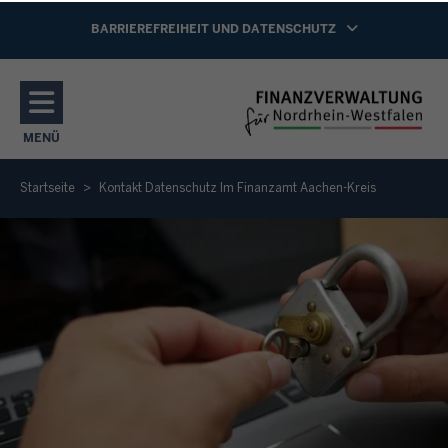
Direkt zum Inhalt
NAVIGATION AKTIVIEREN/DEAKTIVIEREN:
BARRIEREFREIHEIT UND DATENSCHUTZ
MENÜ
NAVIGATION AKTIVIEREN/DEAKTIVIEREN: HAUPTMENÜ
Startseite
Kontakt Datenschutz Im Finanzamt Aachen-Kreis