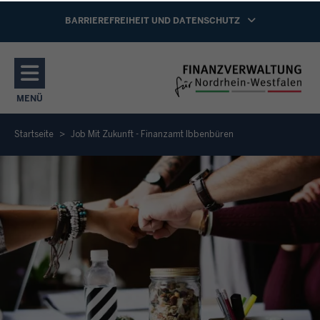
Direkt zum Inhalt
NAVIGATION AKTIVIEREN/DEAKTIVIEREN:
BARRIEREFREIHEIT UND DATENSCHUTZ
MENÜ
NAVIGATION AKTIVIEREN/DEAKTIVIEREN: HAUPTMENÜ
Startseite
Job Mit Zukunft - Finanzamt Ibbenbüren