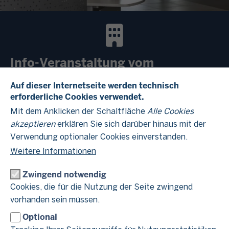
Info-Veranstaltung vom
Finanzamt Münster-Außenstadt
Auf dieser Internetseite werden technisch
erforderliche Cookies verwendet.
Lerne uns und unsere Ausbildungs- sowie
Mit dem Anklicken der Schaltfläche
Alle Cookies
Studienmöglichkeiten auf Messen kennen. Du erhältst viele
akzeptieren
erklären Sie sich darüber hinaus mit der
Infos über unsere zweijährige Ausbildung und unser
Verwendung optionaler Cookies einverstanden.
dreijähriges Duales Studium.
Weitere Informationen
Zwingend notwendig
Cookies, die für die Nutzung der Seite zwingend
Alle Informationen zu unseren Info-Veranstaltungen, wie
vorhanden sein müssen.
beispielsweise eine Teilnahme an einer Ausbildungsmesse,
Optional
erhältst du hier.