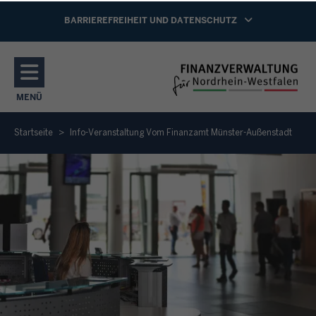
Direkt zum Inhalt
NAVIGATION AKTIVIEREN/DEAKTIVIEREN:
BARRIEREFREIHEIT UND DATENSCHUTZ
MENÜ
NAVIGATION AKTIVIEREN/DEAKTIVIEREN: HAUPTMENÜ
Startseite
Info-Veranstaltung Vom Finanzamt Münster-Außenstadt