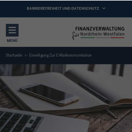
Direkt zum Inhalt
NAVIGATION AKTIVIEREN/DEAKTIVIEREN:
BARRIEREFREIHEIT UND DATENSCHUTZ
MENÜ
NAVIGATION AKTIVIEREN/DEAKTIVIEREN: HAUPTMENÜ
Startseite
Einwilligung Zur E-Mailkommunikation