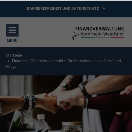
Direkt zum Inhalt
NAVIGATION AKTIVIEREN/DEAKTIVIEREN:
BARRIEREFREIHEIT UND DATENSCHUTZ
MENÜ
NAVIGATION AKTIVIEREN/DEAKTIVIEREN: HAUPTMENÜ
Startseite
Finanzamt Gütersloh Unterstützt Die Vereinbarkeit von Beruf und
Pflege